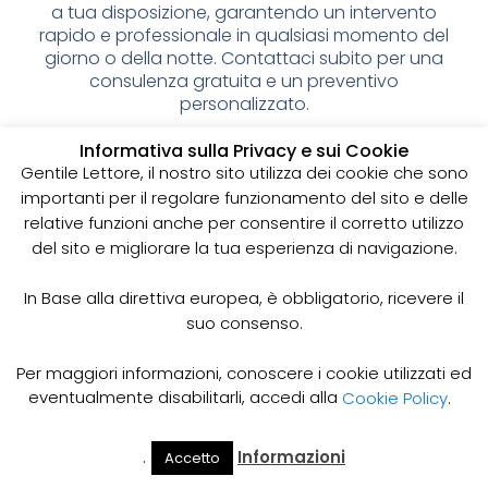
a tua disposizione, garantendo un intervento
rapido e professionale in qualsiasi momento del
giorno o della notte. Contattaci subito per una
consulenza gratuita e un preventivo
personalizzato.
Spurgo pozzi neri: cos’è e
Informativa sulla Privacy e sui Cookie
Gentile Lettore, il nostro sito utilizza dei cookie che sono
perché è importante
importanti per il regolare funzionamento del sito e delle
relative funzioni anche per consentire il corretto utilizzo
I pozzi neri sono delle strutture sotterranee utilizzate
del sito e migliorare la tua esperienza di navigazione.
per la raccolta delle acque reflue domestiche,
soprattutto in zone dove non è disponibile un
sistema di smaltimento delle acque fognarie. Lo
In Base alla direttiva europea, è obbligatorio, ricevere il
spurgo dei pozzi neri è un’operazione essenziale
suo consenso.
per garantire il corretto funzionamento del sistema
e prevenire il rischio di allagamenti, cattivi odori e
Per maggiori informazioni, conoscere i cookie utilizzati ed
infezioni.
eventualmente disabilitarli, accedi alla
Cookie Policy
.
Come funziona lo spurgo dei pozzi neri
Lo spurgo dei pozzi neri viene effettuato mediante
.
Informazioni
Accetto
Il Mio
Prezzi
Home
Cerca
l’utilizzo di apposite pompe e attrezzature
Account
Spurgo