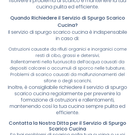
risolvere il problema di scarico e mantenere la tua
cucina pulita ed efficiente.
Quando Richiedere il Servizio di Spurgo Scarico
Cucina?
Il servizio di spurgo scarico cucina è indispensabile
in caso di:
Ostruzioni causate da rifiuti organici e inorganici come
resti di cibo, grassi e detersivi;
Rallentamenti nella fuoriuscita dell’acqua causati da
depositi calcarei o accumuli di sporco nelle tubature;
Problemi di scarico causati da malfunzionamenti del
sifone o degli scarichi;
Inoltre, è consigliabile richiedere il servizio di spurgo
scarico cucina regolarmente per prevenire la
formazione di ostruzioni e rallentamenti,
mantenendo così la tua cucina sempre pulita ed
efficiente.
Contatta la Nostra Ditta per il Servizio di Spurgo
Scarico Cucina
Se hai problemi di scarico nella tua cucina o vuoi