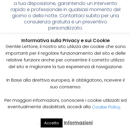
a tua disposizione, garantendo un intervento
rapido e professionale in qualsiasi momento del
giorno o della notte. Contattaci subito per una
consulenza gratuita e un preventivo
personalizzato.
Spurgo pozzi neri: cos’è e
Informativa sulla Privacy e sui Cookie
Gentile Lettore, il nostro sito utilizza dei cookie che sono
perché è importante
importanti per il regolare funzionamento del sito e delle
relative funzioni anche per consentire il corretto utilizzo
I pozzi neri sono delle strutture sotterranee utilizzate
del sito e migliorare la tua esperienza di navigazione.
per la raccolta delle acque reflue domestiche,
soprattutto in zone dove non è disponibile un
sistema di smaltimento delle acque fognarie. Lo
In Base alla direttiva europea, è obbligatorio, ricevere il
spurgo dei pozzi neri è un’operazione essenziale
suo consenso.
per garantire il corretto funzionamento del sistema
e prevenire il rischio di allagamenti, cattivi odori e
Per maggiori informazioni, conoscere i cookie utilizzati ed
infezioni.
eventualmente disabilitarli, accedi alla
Cookie Policy
.
Come funziona lo spurgo dei pozzi neri
Lo spurgo dei pozzi neri viene effettuato mediante
.
Informazioni
Accetto
Il Mio
Prezzi
Home
Cerca
l’utilizzo di apposite pompe e attrezzature
Account
Spurgo