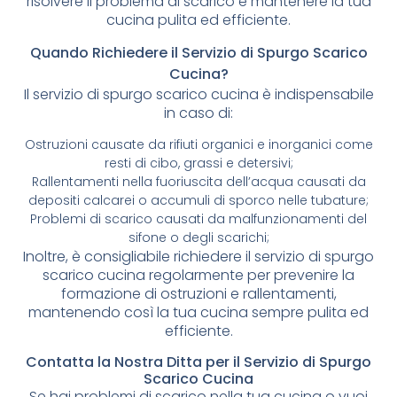
risolvere il problema di scarico e mantenere la tua
cucina pulita ed efficiente.
Quando Richiedere il Servizio di Spurgo Scarico
Cucina?
Il servizio di spurgo scarico cucina è indispensabile
in caso di:
Ostruzioni causate da rifiuti organici e inorganici come
resti di cibo, grassi e detersivi;
Rallentamenti nella fuoriuscita dell’acqua causati da
depositi calcarei o accumuli di sporco nelle tubature;
Problemi di scarico causati da malfunzionamenti del
sifone o degli scarichi;
Inoltre, è consigliabile richiedere il servizio di spurgo
scarico cucina regolarmente per prevenire la
formazione di ostruzioni e rallentamenti,
mantenendo così la tua cucina sempre pulita ed
efficiente.
Contatta la Nostra Ditta per il Servizio di Spurgo
Scarico Cucina
Se hai problemi di scarico nella tua cucina o vuoi