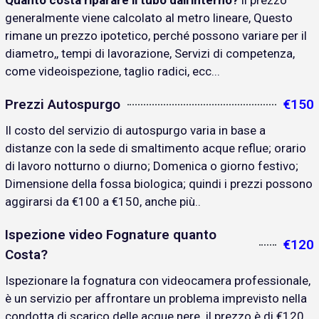
Quanto costa riparare il tubo dall'interno?
il prezzo
generalmente viene calcolato al metro lineare, Questo
rimane un prezzo ipotetico, perché possono variare per il
diametro,, tempi di lavorazione, Servizi di competenza,
come videoispezione, taglio radici, ecc...
Prezzi Autospurgo
€150
Il costo del servizio di autospurgo varia in base a
distanze con la sede di smaltimento acque reflue; orario
di lavoro notturno o diurno; Domenica o giorno festivo;
Dimensione della fossa biologica; quindi i prezzi possono
aggirarsi da €100 a €150, anche più..
Ispezione video Fognature quanto
€120
Costa?
Ispezionare la fognatura con videocamera professionale,
è un servizio per affrontare un problema imprevisto nella
condotta di scarico delle acque nere. il prezzo è di €120..