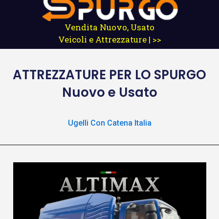
Vendita Nuovo, Usato
Veicoli e Attrezzature | >>
ATTREZZATURE
PER LO SPURGO
Nuovo e Usato
Ugelli Con Catena Italia