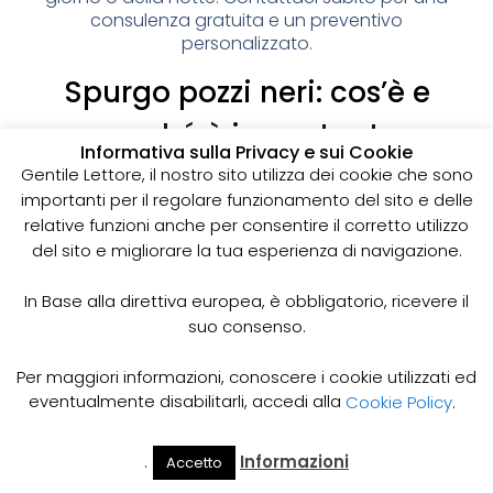
consulenza gratuita e un preventivo
personalizzato.
Spurgo pozzi neri: cos’è e
perché è importante
Informativa sulla Privacy e sui Cookie
I pozzi neri sono delle strutture sotterranee utilizzate
Gentile Lettore, il nostro sito utilizza dei cookie che sono
per la raccolta delle acque reflue domestiche,
importanti per il regolare funzionamento del sito e delle
soprattutto in zone dove non è disponibile un
relative funzioni anche per consentire il corretto utilizzo
sistema di smaltimento delle acque fognarie. Lo
del sito e migliorare la tua esperienza di navigazione.
spurgo dei pozzi neri è un’operazione essenziale
per garantire il corretto funzionamento del sistema
In Base alla direttiva europea, è obbligatorio, ricevere il
e prevenire il rischio di allagamenti, cattivi odori e
suo consenso.
infezioni.
Come funziona lo spurgo dei pozzi neri
Per maggiori informazioni, conoscere i cookie utilizzati ed
Lo spurgo dei pozzi neri viene effettuato mediante
eventualmente disabilitarli, accedi alla
Cookie Policy
.
l’utilizzo di apposite pompe e attrezzature
specifiche, in grado di aspirare e rimuovere le
.
Informazioni
Accetto
acque reflue e i sedimenti accumulati all’interno del
Il Mio
Prezzi
Home
Cerca
Account
Spurgo
pozzo. Il materiale estratto viene poi trasportato in