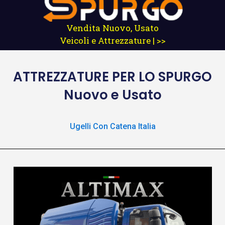
Vendita Nuovo, Usato
Veicoli e Attrezzature | >>
ATTREZZATURE
PER LO SPURGO
Nuovo e Usato
Ugelli Con Catena Italia