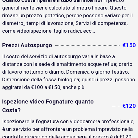
Quanto costa riparare il tubo dall'interno?
il prezzo
generalmente viene calcolato al metro lineare, Questo
rimane un prezzo ipotetico, perché possono variare per il
diametro,, tempi di lavorazione, Servizi di competenza,
come videoispezione, taglio radici, ecc...
Prezzi Autospurgo
€150
Il costo del servizio di autospurgo varia in base a
distanze con la sede di smaltimento acque reflue; orario
di lavoro notturno o diurno; Domenica o giorno festivo;
Dimensione della fossa biologica; quindi i prezzi possono
aggirarsi da €100 a €150, anche più..
Ispezione video Fognature quanto
€120
Costa?
Ispezionare la fognatura con videocamera professionale,
è un servizio per affrontare un problema imprevisto nella
condotta di scarico delle acque nere. il prezzo è di €120..