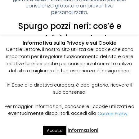
consulenza gratuita e un preventivo
personalizzato.
Spurgo pozzi neri: cos’è e
perché è importante
Informativa sulla Privacy e sui Cookie
I pozzi neri sono delle strutture sotterranee utilizzate
Gentile Lettore, il nostro sito utilizza dei cookie che sono
per la raccolta delle acque reflue domestiche,
importanti per il regolare funzionamento del sito e delle
soprattutto in zone dove non è disponibile un
relative funzioni anche per consentire il corretto utilizzo
sistema di smaltimento delle acque fognarie. Lo
del sito e migliorare la tua esperienza di navigazione.
spurgo dei pozzi neri è un’operazione essenziale
per garantire il corretto funzionamento del sistema
In Base alla direttiva europea, è obbligatorio, ricevere il
e prevenire il rischio di allagamenti, cattivi odori e
suo consenso.
infezioni.
Come funziona lo spurgo dei pozzi neri
Per maggiori informazioni, conoscere i cookie utilizzati ed
Lo spurgo dei pozzi neri viene effettuato mediante
eventualmente disabilitarli, accedi alla
Cookie Policy
.
l’utilizzo di apposite pompe e attrezzature
specifiche, in grado di aspirare e rimuovere le
.
Informazioni
Accetto
acque reflue e i sedimenti accumulati all’interno del
Il Mio
Prezzi
Home
Cerca
Account
Spurgo
pozzo. Il materiale estratto viene poi trasportato in