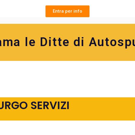
Entra per info
ama le Ditte di Autosp
URGO SERVIZI