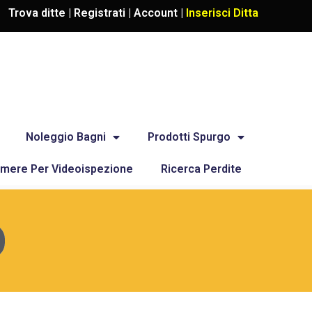
Trova ditte |
Registrati
|
Account
|
Inserisci Ditta
Noleggio Bagni
Prodotti Spurgo
mere Per Videoispezione
Ricerca Perdite