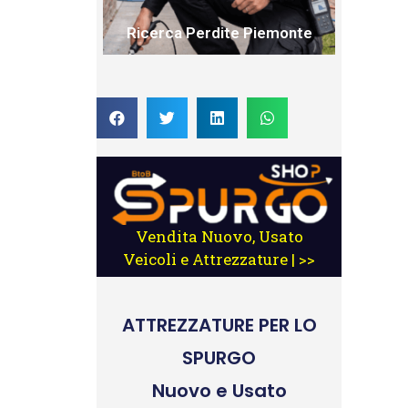
Ricerca Perdite Piemonte
Vendita Nuovo, Usato
Veicoli e Attrezzature | >>
ATTREZZATURE
PER LO
SPURGO
Nuovo e Usato