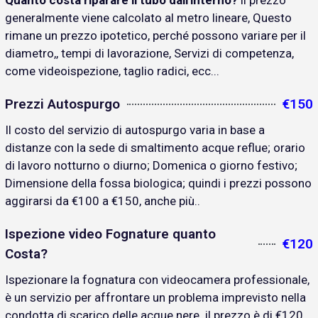
Quanto costa riparare il tubo dall'interno?
il prezzo
generalmente viene calcolato al metro lineare, Questo
rimane un prezzo ipotetico, perché possono variare per il
diametro,, tempi di lavorazione, Servizi di competenza,
come videoispezione, taglio radici, ecc...
Prezzi Autospurgo
€150
Il costo del servizio di autospurgo varia in base a
distanze con la sede di smaltimento acque reflue; orario
di lavoro notturno o diurno; Domenica o giorno festivo;
Dimensione della fossa biologica; quindi i prezzi possono
aggirarsi da €100 a €150, anche più..
Ispezione video Fognature quanto
€120
Costa?
Ispezionare la fognatura con videocamera professionale,
è un servizio per affrontare un problema imprevisto nella
condotta di scarico delle acque nere. il prezzo è di €120..