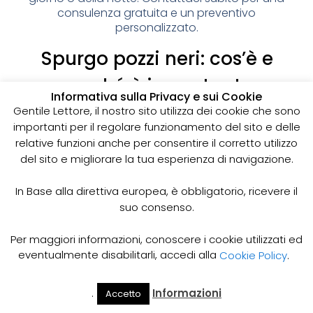
consulenza gratuita e un preventivo
personalizzato.
Spurgo pozzi neri: cos’è e
perché è importante
Informativa sulla Privacy e sui Cookie
I pozzi neri sono delle strutture sotterranee utilizzate
Gentile Lettore, il nostro sito utilizza dei cookie che sono
per la raccolta delle acque reflue domestiche,
importanti per il regolare funzionamento del sito e delle
soprattutto in zone dove non è disponibile un
relative funzioni anche per consentire il corretto utilizzo
sistema di smaltimento delle acque fognarie. Lo
del sito e migliorare la tua esperienza di navigazione.
spurgo dei pozzi neri è un’operazione essenziale
per garantire il corretto funzionamento del sistema
In Base alla direttiva europea, è obbligatorio, ricevere il
e prevenire il rischio di allagamenti, cattivi odori e
suo consenso.
infezioni.
Come funziona lo spurgo dei pozzi neri
Per maggiori informazioni, conoscere i cookie utilizzati ed
Lo spurgo dei pozzi neri viene effettuato mediante
eventualmente disabilitarli, accedi alla
Cookie Policy
.
l’utilizzo di apposite pompe e attrezzature
specifiche, in grado di aspirare e rimuovere le
.
Informazioni
Accetto
acque reflue e i sedimenti accumulati all’interno del
Il Mio
Prezzi
Home
Cerca
Account
Spurgo
pozzo. Il materiale estratto viene poi trasportato in