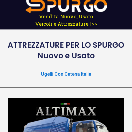
Vendita Nuovo, Usato
Veicoli e Attrezzature | >>
ATTREZZATURE
PER LO SPURGO
Nuovo e Usato
Ugelli Con Catena Italia