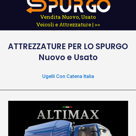
Vendita Nuovo, Usato
Veicoli e Attrezzature | >>
ATTREZZATURE
PER LO SPURGO
Nuovo e Usato
Ugelli Con Catena Italia