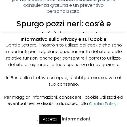
consulenza gratuita e un preventivo
personalizzato.
Spurgo pozzi neri: cos’è e
perché è importante
Informativa sulla Privacy e sui Cookie
I pozzi neri sono delle strutture sotterranee utilizzate
Gentile Lettore, il nostro sito utilizza dei cookie che sono
per la raccolta delle acque reflue domestiche,
importanti per il regolare funzionamento del sito e delle
soprattutto in zone dove non è disponibile un
relative funzioni anche per consentire il corretto utilizzo
sistema di smaltimento delle acque fognarie. Lo
del sito e migliorare la tua esperienza di navigazione.
spurgo dei pozzi neri è un’operazione essenziale
per garantire il corretto funzionamento del sistema
In Base alla direttiva europea, è obbligatorio, ricevere il
e prevenire il rischio di allagamenti, cattivi odori e
suo consenso.
infezioni.
Come funziona lo spurgo dei pozzi neri
Per maggiori informazioni, conoscere i cookie utilizzati ed
Lo spurgo dei pozzi neri viene effettuato mediante
eventualmente disabilitarli, accedi alla
Cookie Policy
.
l’utilizzo di apposite pompe e attrezzature
specifiche, in grado di aspirare e rimuovere le
.
Informazioni
Accetto
acque reflue e i sedimenti accumulati all’interno del
Il Mio
Prezzi
Home
Cerca
Account
Spurgo
pozzo. Il materiale estratto viene poi trasportato in