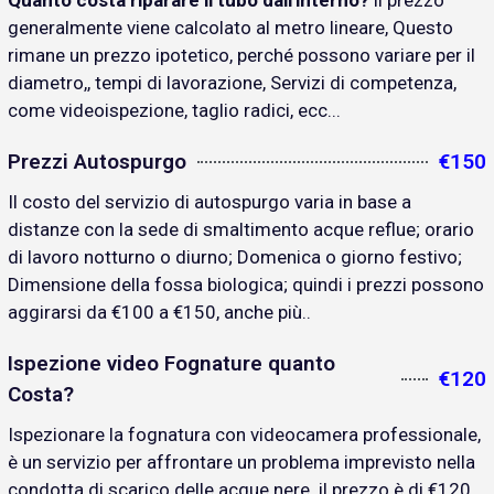
Quanto costa riparare il tubo dall'interno?
il prezzo
generalmente viene calcolato al metro lineare, Questo
rimane un prezzo ipotetico, perché possono variare per il
diametro,, tempi di lavorazione, Servizi di competenza,
come videoispezione, taglio radici, ecc...
Prezzi Autospurgo
€150
Il costo del servizio di autospurgo varia in base a
distanze con la sede di smaltimento acque reflue; orario
di lavoro notturno o diurno; Domenica o giorno festivo;
Dimensione della fossa biologica; quindi i prezzi possono
aggirarsi da €100 a €150, anche più..
Ispezione video Fognature quanto
€120
Costa?
Ispezionare la fognatura con videocamera professionale,
è un servizio per affrontare un problema imprevisto nella
condotta di scarico delle acque nere. il prezzo è di €120..