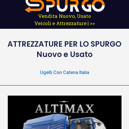
Vendita Nuovo, Usato
Veicoli e Attrezzature | >>
ATTREZZATURE
PER LO SPURGO
Nuovo e Usato
Ugelli Con Catena Italia