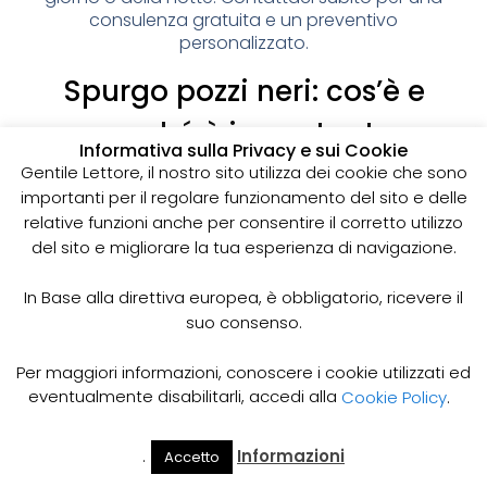
consulenza gratuita e un preventivo
personalizzato.
Spurgo pozzi neri: cos’è e
perché è importante
Informativa sulla Privacy e sui Cookie
I pozzi neri sono delle strutture sotterranee utilizzate
Gentile Lettore, il nostro sito utilizza dei cookie che sono
per la raccolta delle acque reflue domestiche,
importanti per il regolare funzionamento del sito e delle
soprattutto in zone dove non è disponibile un
relative funzioni anche per consentire il corretto utilizzo
sistema di smaltimento delle acque fognarie. Lo
del sito e migliorare la tua esperienza di navigazione.
spurgo dei pozzi neri è un’operazione essenziale
per garantire il corretto funzionamento del sistema
In Base alla direttiva europea, è obbligatorio, ricevere il
e prevenire il rischio di allagamenti, cattivi odori e
suo consenso.
infezioni.
Come funziona lo spurgo dei pozzi neri
Per maggiori informazioni, conoscere i cookie utilizzati ed
Lo spurgo dei pozzi neri viene effettuato mediante
eventualmente disabilitarli, accedi alla
Cookie Policy
.
l’utilizzo di apposite pompe e attrezzature
specifiche, in grado di aspirare e rimuovere le
.
Informazioni
Accetto
acque reflue e i sedimenti accumulati all’interno del
Il Mio
Prezzi
Home
Cerca
Account
Spurgo
pozzo. Il materiale estratto viene poi trasportato in