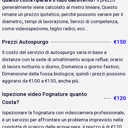
Quanto costa riparare il tubo dall'interno?
il prezzo
generalmente viene calcolato al metro lineare, Questo
rimane un prezzo ipotetico, perché possono variare per il
diametro,, tempi di lavorazione, Servizi di competenza,
come videoispezione, taglio radici, ecc...
Prezzi Autospurgo
€150
Il costo del servizio di autospurgo varia in base a
distanze con la sede di smaltimento acque reflue; orario
di lavoro notturno o diurno; Domenica o giorno festivo;
Dimensione della fossa biologica; quindi i prezzi possono
aggirarsi da €100 a €150, anche più..
Ispezione video Fognature quanto
€120
Costa?
Ispezionare la fognatura con videocamera professionale,
è un servizio per affrontare un problema imprevisto nella
condotta di scarico delle acque nere. il prezzo è di €120..