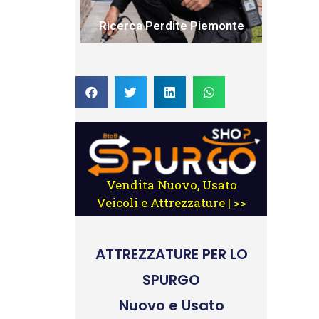
Ricerca Perdite Piemonte
Vendita Nuovo, Usato
Veicoli e Attrezzature | >>
ATTREZZATURE
PER LO
SPURGO
Nuovo e Usato