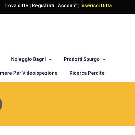
Trova ditte |
Registrati
|
Account
|
Inserisci Ditta
Noleggio Bagni
Prodotti Spurgo
mere Per Videoispezione
Ricerca Perdite