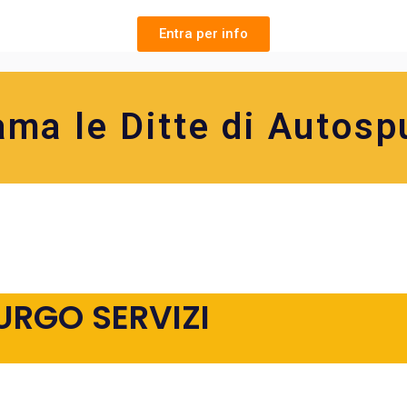
Entra per info
ama le Ditte di Autosp
URGO SERVIZI