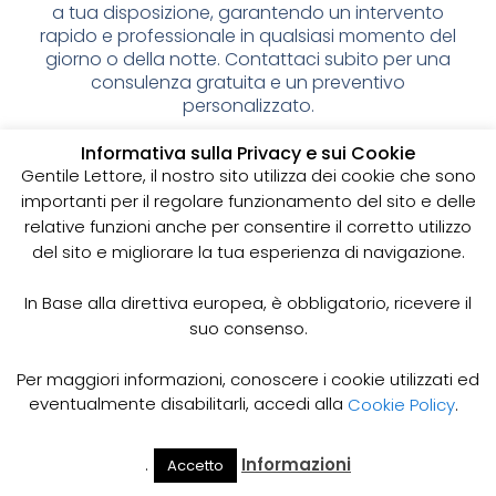
a tua disposizione, garantendo un intervento
rapido e professionale in qualsiasi momento del
giorno o della notte. Contattaci subito per una
consulenza gratuita e un preventivo
personalizzato.
Spurgo pozzi neri: cos’è e
Informativa sulla Privacy e sui Cookie
Gentile Lettore, il nostro sito utilizza dei cookie che sono
perché è importante
importanti per il regolare funzionamento del sito e delle
relative funzioni anche per consentire il corretto utilizzo
I pozzi neri sono delle strutture sotterranee utilizzate
del sito e migliorare la tua esperienza di navigazione.
per la raccolta delle acque reflue domestiche,
soprattutto in zone dove non è disponibile un
sistema di smaltimento delle acque fognarie. Lo
In Base alla direttiva europea, è obbligatorio, ricevere il
spurgo dei pozzi neri è un’operazione essenziale
suo consenso.
per garantire il corretto funzionamento del sistema
e prevenire il rischio di allagamenti, cattivi odori e
Per maggiori informazioni, conoscere i cookie utilizzati ed
infezioni.
eventualmente disabilitarli, accedi alla
Cookie Policy
.
Come funziona lo spurgo dei pozzi neri
Lo spurgo dei pozzi neri viene effettuato mediante
.
Informazioni
Accetto
Il Mio
Prezzi
Home
Cerca
l’utilizzo di apposite pompe e attrezzature
Account
Spurgo