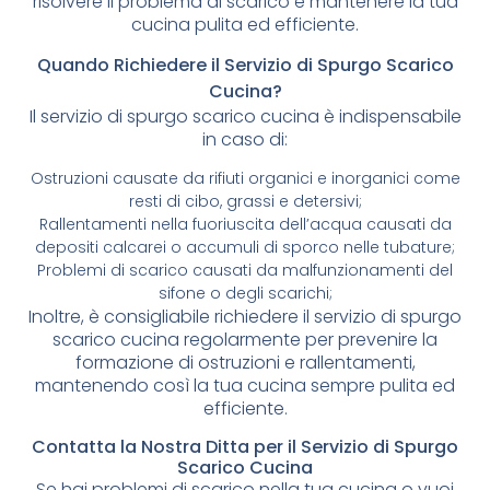
risolvere il problema di scarico e mantenere la tua
cucina pulita ed efficiente.
Quando Richiedere il Servizio di Spurgo Scarico
Cucina?
Il servizio di spurgo scarico cucina è indispensabile
in caso di:
Ostruzioni causate da rifiuti organici e inorganici come
resti di cibo, grassi e detersivi;
Rallentamenti nella fuoriuscita dell’acqua causati da
depositi calcarei o accumuli di sporco nelle tubature;
Problemi di scarico causati da malfunzionamenti del
sifone o degli scarichi;
Inoltre, è consigliabile richiedere il servizio di spurgo
scarico cucina regolarmente per prevenire la
formazione di ostruzioni e rallentamenti,
mantenendo così la tua cucina sempre pulita ed
efficiente.
Contatta la Nostra Ditta per il Servizio di Spurgo
Scarico Cucina
Se hai problemi di scarico nella tua cucina o vuoi