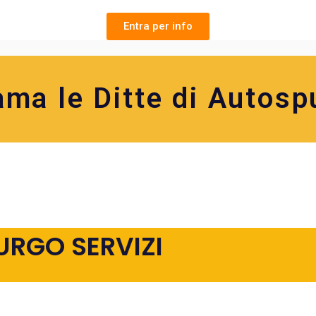
Entra per info
ama le Ditte di Autosp
URGO SERVIZI