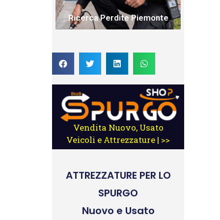
Ricerca Perdite Piemonte
Vendita Nuovo, Usato
Veicoli e Attrezzature | >>
ATTREZZATURE
PER LO
SPURGO
Nuovo e Usato