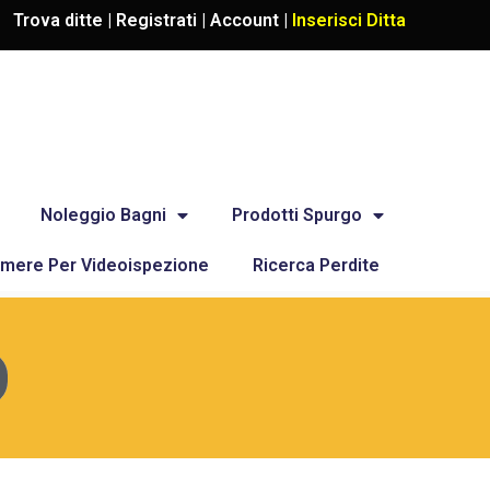
Trova ditte |
Registrati
|
Account
|
Inserisci Ditta
Noleggio Bagni
Prodotti Spurgo
mere Per Videoispezione
Ricerca Perdite