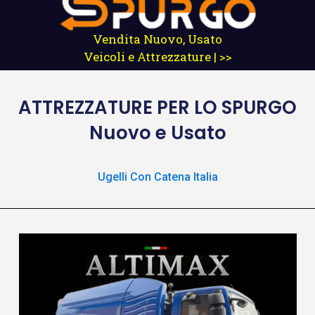
Vendita Nuovo, Usato
Veicoli e Attrezzature | >>
ATTREZZATURE
PER LO SPURGO
Nuovo e Usato
Ugelli Con Catena Italia