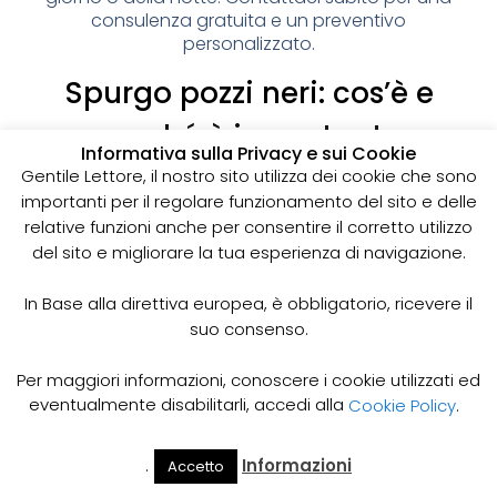
consulenza gratuita e un preventivo
personalizzato.
Spurgo pozzi neri: cos’è e
perché è importante
Informativa sulla Privacy e sui Cookie
I pozzi neri sono delle strutture sotterranee utilizzate
Gentile Lettore, il nostro sito utilizza dei cookie che sono
per la raccolta delle acque reflue domestiche,
importanti per il regolare funzionamento del sito e delle
soprattutto in zone dove non è disponibile un
relative funzioni anche per consentire il corretto utilizzo
sistema di smaltimento delle acque fognarie. Lo
del sito e migliorare la tua esperienza di navigazione.
spurgo dei pozzi neri è un’operazione essenziale
per garantire il corretto funzionamento del sistema
In Base alla direttiva europea, è obbligatorio, ricevere il
e prevenire il rischio di allagamenti, cattivi odori e
suo consenso.
infezioni.
Come funziona lo spurgo dei pozzi neri
Per maggiori informazioni, conoscere i cookie utilizzati ed
Lo spurgo dei pozzi neri viene effettuato mediante
eventualmente disabilitarli, accedi alla
Cookie Policy
.
l’utilizzo di apposite pompe e attrezzature
specifiche, in grado di aspirare e rimuovere le
.
Informazioni
Accetto
acque reflue e i sedimenti accumulati all’interno del
Il Mio
Prezzi
Home
Cerca
Account
Spurgo
pozzo. Il materiale estratto viene poi trasportato in