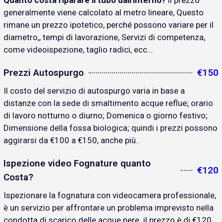
Quanto costa riparare il tubo dall'interno?
il prezzo
generalmente viene calcolato al metro lineare, Questo
rimane un prezzo ipotetico, perché possono variare per il
diametro,, tempi di lavorazione, Servizi di competenza,
come videoispezione, taglio radici, ecc...
Prezzi Autospurgo
€150
Il costo del servizio di autospurgo varia in base a
distanze con la sede di smaltimento acque reflue; orario
di lavoro notturno o diurno; Domenica o giorno festivo;
Dimensione della fossa biologica; quindi i prezzi possono
aggirarsi da €100 a €150, anche più..
Ispezione video Fognature quanto
€120
Costa?
Ispezionare la fognatura con videocamera professionale,
è un servizio per affrontare un problema imprevisto nella
condotta di scarico delle acque nere. il prezzo è di €120..