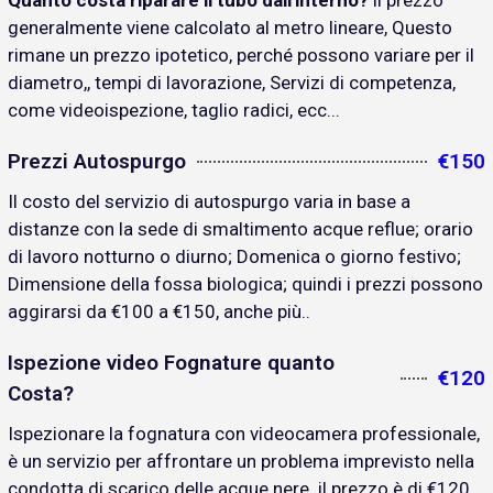
Quanto costa riparare il tubo dall'interno?
il prezzo
generalmente viene calcolato al metro lineare, Questo
rimane un prezzo ipotetico, perché possono variare per il
diametro,, tempi di lavorazione, Servizi di competenza,
come videoispezione, taglio radici, ecc...
Prezzi Autospurgo
€150
Il costo del servizio di autospurgo varia in base a
distanze con la sede di smaltimento acque reflue; orario
di lavoro notturno o diurno; Domenica o giorno festivo;
Dimensione della fossa biologica; quindi i prezzi possono
aggirarsi da €100 a €150, anche più..
Ispezione video Fognature quanto
€120
Costa?
Ispezionare la fognatura con videocamera professionale,
è un servizio per affrontare un problema imprevisto nella
condotta di scarico delle acque nere. il prezzo è di €120..