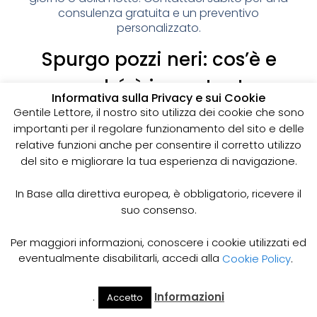
consulenza gratuita e un preventivo
personalizzato.
Spurgo pozzi neri: cos’è e
perché è importante
Informativa sulla Privacy e sui Cookie
I pozzi neri sono delle strutture sotterranee utilizzate
Gentile Lettore, il nostro sito utilizza dei cookie che sono
per la raccolta delle acque reflue domestiche,
importanti per il regolare funzionamento del sito e delle
soprattutto in zone dove non è disponibile un
relative funzioni anche per consentire il corretto utilizzo
sistema di smaltimento delle acque fognarie. Lo
del sito e migliorare la tua esperienza di navigazione.
spurgo dei pozzi neri è un’operazione essenziale
per garantire il corretto funzionamento del sistema
In Base alla direttiva europea, è obbligatorio, ricevere il
e prevenire il rischio di allagamenti, cattivi odori e
suo consenso.
infezioni.
Come funziona lo spurgo dei pozzi neri
Per maggiori informazioni, conoscere i cookie utilizzati ed
Lo spurgo dei pozzi neri viene effettuato mediante
eventualmente disabilitarli, accedi alla
Cookie Policy
.
l’utilizzo di apposite pompe e attrezzature
specifiche, in grado di aspirare e rimuovere le
.
Informazioni
Accetto
acque reflue e i sedimenti accumulati all’interno del
Il Mio
Prezzi
Home
Cerca
Account
Spurgo
pozzo. Il materiale estratto viene poi trasportato in