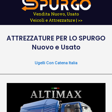
Vendita Nuovo, Usato
Veicoli e Attrezzature | >>
ATTREZZATURE
PER LO SPURGO
Nuovo e Usato
Ugelli Con Catena Italia