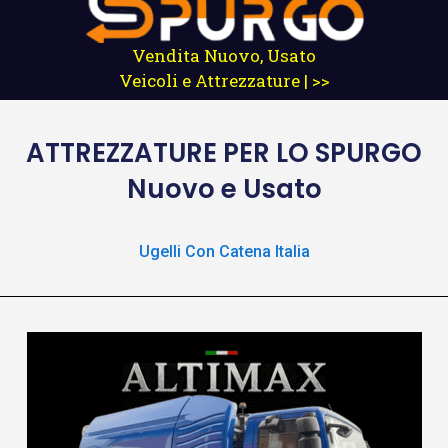
Vendita Nuovo, Usato
Veicoli e Attrezzature | >>
ATTREZZATURE
PER LO SPURGO
Nuovo e Usato
Ugelli Con Catena Italia