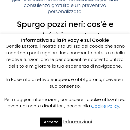
consulenza gratuita e un preventivo
personalizzato.
Spurgo pozzi neri: cos’è e
perché è importante
Informativa sulla Privacy e sui Cookie
I pozzi neri sono delle strutture sotterranee utilizzate
Gentile Lettore, il nostro sito utilizza dei cookie che sono
per la raccolta delle acque reflue domestiche,
importanti per il regolare funzionamento del sito e delle
soprattutto in zone dove non è disponibile un
relative funzioni anche per consentire il corretto utilizzo
sistema di smaltimento delle acque fognarie. Lo
del sito e migliorare la tua esperienza di navigazione.
spurgo dei pozzi neri è un’operazione essenziale
per garantire il corretto funzionamento del sistema
In Base alla direttiva europea, è obbligatorio, ricevere il
e prevenire il rischio di allagamenti, cattivi odori e
suo consenso.
infezioni.
Come funziona lo spurgo dei pozzi neri
Per maggiori informazioni, conoscere i cookie utilizzati ed
Lo spurgo dei pozzi neri viene effettuato mediante
eventualmente disabilitarli, accedi alla
Cookie Policy
.
l’utilizzo di apposite pompe e attrezzature
specifiche, in grado di aspirare e rimuovere le
.
Informazioni
Accetto
acque reflue e i sedimenti accumulati all’interno del
Il Mio
Prezzi
Home
Cerca
Account
Spurgo
pozzo. Il materiale estratto viene poi trasportato in