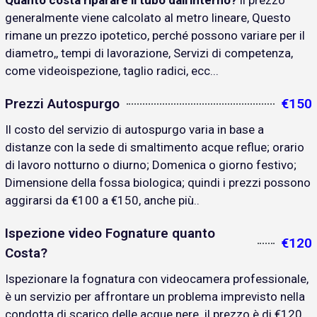
Quanto costa riparare il tubo dall'interno?
il prezzo
generalmente viene calcolato al metro lineare, Questo
rimane un prezzo ipotetico, perché possono variare per il
diametro,, tempi di lavorazione, Servizi di competenza,
come videoispezione, taglio radici, ecc...
Prezzi Autospurgo
€150
Il costo del servizio di autospurgo varia in base a
distanze con la sede di smaltimento acque reflue; orario
di lavoro notturno o diurno; Domenica o giorno festivo;
Dimensione della fossa biologica; quindi i prezzi possono
aggirarsi da €100 a €150, anche più..
Ispezione video Fognature quanto
€120
Costa?
Ispezionare la fognatura con videocamera professionale,
è un servizio per affrontare un problema imprevisto nella
condotta di scarico delle acque nere. il prezzo è di €120..