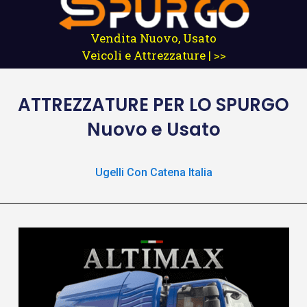
Vendita Nuovo, Usato
Veicoli e Attrezzature | >>
ATTREZZATURE
PER LO SPURGO
Nuovo e Usato
Ugelli Con Catena Italia