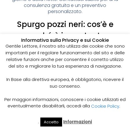
consulenza gratuita e un preventivo
personalizzato.
Spurgo pozzi neri: cos’è e
perché è importante
Informativa sulla Privacy e sui Cookie
I pozzi neri sono delle strutture sotterranee utilizzate
Gentile Lettore, il nostro sito utilizza dei cookie che sono
per la raccolta delle acque reflue domestiche,
importanti per il regolare funzionamento del sito e delle
soprattutto in zone dove non è disponibile un
relative funzioni anche per consentire il corretto utilizzo
sistema di smaltimento delle acque fognarie. Lo
del sito e migliorare la tua esperienza di navigazione.
spurgo dei pozzi neri è un’operazione essenziale
per garantire il corretto funzionamento del sistema
In Base alla direttiva europea, è obbligatorio, ricevere il
e prevenire il rischio di allagamenti, cattivi odori e
suo consenso.
infezioni.
Come funziona lo spurgo dei pozzi neri
Per maggiori informazioni, conoscere i cookie utilizzati ed
Lo spurgo dei pozzi neri viene effettuato mediante
eventualmente disabilitarli, accedi alla
Cookie Policy
.
l’utilizzo di apposite pompe e attrezzature
specifiche, in grado di aspirare e rimuovere le
.
Informazioni
Accetto
acque reflue e i sedimenti accumulati all’interno del
Il Mio
Prezzi
Home
Cerca
Account
Spurgo
pozzo. Il materiale estratto viene poi trasportato in