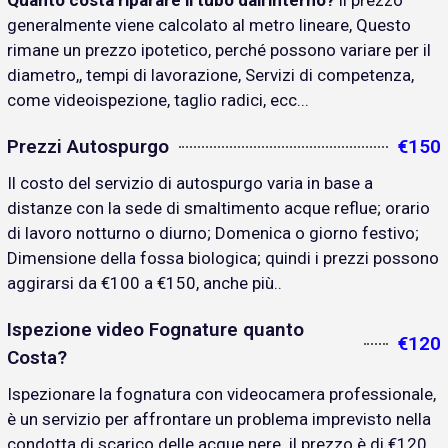
Quanto costa riparare il tubo dall'interno?
il prezzo
generalmente viene calcolato al metro lineare, Questo
rimane un prezzo ipotetico, perché possono variare per il
diametro,, tempi di lavorazione, Servizi di competenza,
come videoispezione, taglio radici, ecc...
Prezzi Autospurgo
€150
Il costo del servizio di autospurgo varia in base a
distanze con la sede di smaltimento acque reflue; orario
di lavoro notturno o diurno; Domenica o giorno festivo;
Dimensione della fossa biologica; quindi i prezzi possono
aggirarsi da €100 a €150, anche più..
Ispezione video Fognature quanto
€120
Costa?
Ispezionare la fognatura con videocamera professionale,
è un servizio per affrontare un problema imprevisto nella
condotta di scarico delle acque nere. il prezzo è di €120..