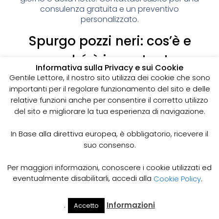
consulenza gratuita e un preventivo
personalizzato.
Spurgo pozzi neri: cos’è e
perché è importante
Informativa sulla Privacy e sui Cookie
I pozzi neri sono delle strutture sotterranee utilizzate
Gentile Lettore, il nostro sito utilizza dei cookie che sono
per la raccolta delle acque reflue domestiche,
importanti per il regolare funzionamento del sito e delle
soprattutto in zone dove non è disponibile un
relative funzioni anche per consentire il corretto utilizzo
sistema di smaltimento delle acque fognarie. Lo
del sito e migliorare la tua esperienza di navigazione.
spurgo dei pozzi neri è un’operazione essenziale
per garantire il corretto funzionamento del sistema
In Base alla direttiva europea, è obbligatorio, ricevere il
e prevenire il rischio di allagamenti, cattivi odori e
suo consenso.
infezioni.
Come funziona lo spurgo dei pozzi neri
Per maggiori informazioni, conoscere i cookie utilizzati ed
Lo spurgo dei pozzi neri viene effettuato mediante
eventualmente disabilitarli, accedi alla
Cookie Policy
.
l’utilizzo di apposite pompe e attrezzature
specifiche, in grado di aspirare e rimuovere le
.
Informazioni
Accetto
acque reflue e i sedimenti accumulati all’interno del
Il Mio
Prezzi
Home
Cerca
Account
Spurgo
pozzo. Il materiale estratto viene poi trasportato in