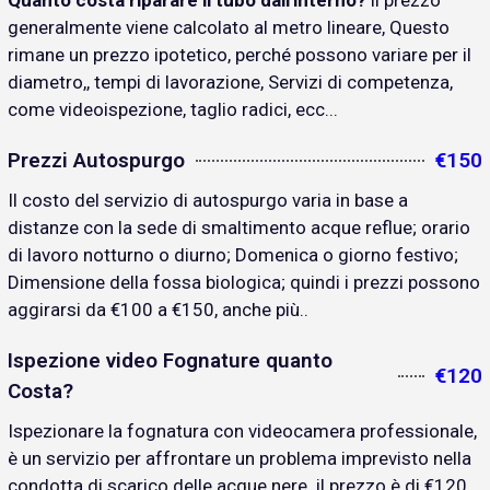
Quanto costa riparare il tubo dall'interno?
il prezzo
generalmente viene calcolato al metro lineare, Questo
rimane un prezzo ipotetico, perché possono variare per il
diametro,, tempi di lavorazione, Servizi di competenza,
come videoispezione, taglio radici, ecc...
Prezzi Autospurgo
€150
Il costo del servizio di autospurgo varia in base a
distanze con la sede di smaltimento acque reflue; orario
di lavoro notturno o diurno; Domenica o giorno festivo;
Dimensione della fossa biologica; quindi i prezzi possono
aggirarsi da €100 a €150, anche più..
Ispezione video Fognature quanto
€120
Costa?
Ispezionare la fognatura con videocamera professionale,
è un servizio per affrontare un problema imprevisto nella
condotta di scarico delle acque nere. il prezzo è di €120..