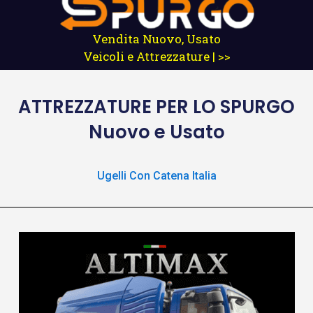
Vendita Nuovo, Usato
Veicoli e Attrezzature | >>
ATTREZZATURE
PER LO SPURGO
Nuovo e Usato
Ugelli Con Catena Italia