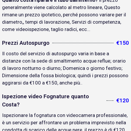
Quanto costa riparare il tubo dall'interno?
il prezzo
generalmente viene calcolato al metro lineare, Questo
rimane un prezzo ipotetico, perché possono variare per il
diametro,, tempi di lavorazione, Servizi di competenza,
come videoispezione, taglio radici, ecc...
Prezzi Autospurgo
€150
Il costo del servizio di autospurgo varia in base a
distanze con la sede di smaltimento acque reflue; orario
di lavoro notturno o diurno; Domenica o giorno festivo;
Dimensione della fossa biologica; quindi i prezzi possono
aggirarsi da €100 a €150, anche più..
Ispezione video Fognature quanto
€120
Costa?
Ispezionare la fognatura con videocamera professionale,
è un servizio per affrontare un problema imprevisto nella
condotta di scarico delle acque nere. il prezzo è di €120..