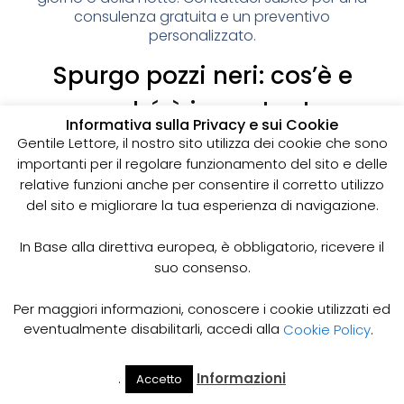
consulenza gratuita e un preventivo
personalizzato.
Spurgo pozzi neri: cos’è e
perché è importante
Informativa sulla Privacy e sui Cookie
I pozzi neri sono delle strutture sotterranee utilizzate
Gentile Lettore, il nostro sito utilizza dei cookie che sono
per la raccolta delle acque reflue domestiche,
importanti per il regolare funzionamento del sito e delle
soprattutto in zone dove non è disponibile un
relative funzioni anche per consentire il corretto utilizzo
sistema di smaltimento delle acque fognarie. Lo
del sito e migliorare la tua esperienza di navigazione.
spurgo dei pozzi neri è un’operazione essenziale
per garantire il corretto funzionamento del sistema
In Base alla direttiva europea, è obbligatorio, ricevere il
e prevenire il rischio di allagamenti, cattivi odori e
suo consenso.
infezioni.
Come funziona lo spurgo dei pozzi neri
Per maggiori informazioni, conoscere i cookie utilizzati ed
Lo spurgo dei pozzi neri viene effettuato mediante
eventualmente disabilitarli, accedi alla
Cookie Policy
.
l’utilizzo di apposite pompe e attrezzature
specifiche, in grado di aspirare e rimuovere le
.
Informazioni
Accetto
acque reflue e i sedimenti accumulati all’interno del
Il Mio
Prezzi
Home
Cerca
Account
Spurgo
pozzo. Il materiale estratto viene poi trasportato in