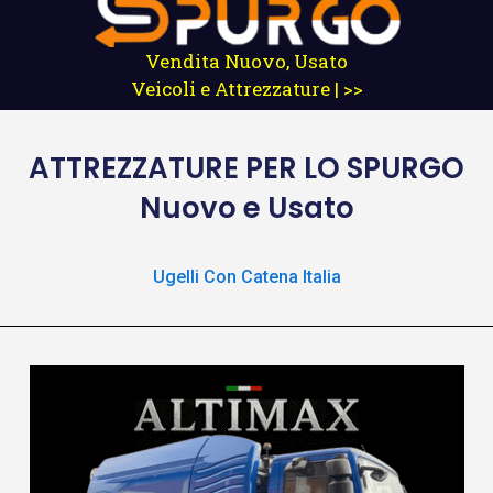
Vendita Nuovo, Usato
Veicoli e Attrezzature | >>
ATTREZZATURE
PER LO SPURGO
Nuovo e Usato
Ugelli Con Catena Italia