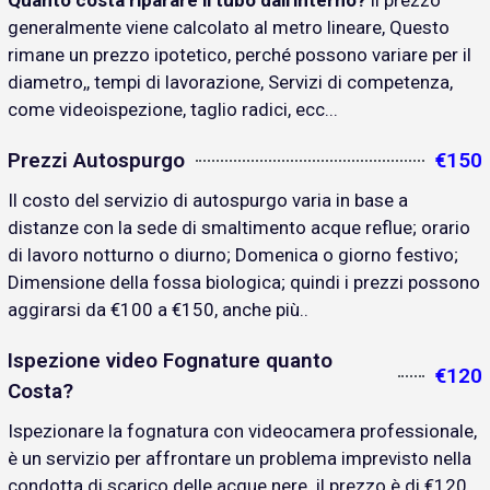
Quanto costa riparare il tubo dall'interno?
il prezzo
generalmente viene calcolato al metro lineare, Questo
rimane un prezzo ipotetico, perché possono variare per il
diametro,, tempi di lavorazione, Servizi di competenza,
come videoispezione, taglio radici, ecc...
Prezzi Autospurgo
€150
Il costo del servizio di autospurgo varia in base a
distanze con la sede di smaltimento acque reflue; orario
di lavoro notturno o diurno; Domenica o giorno festivo;
Dimensione della fossa biologica; quindi i prezzi possono
aggirarsi da €100 a €150, anche più..
Ispezione video Fognature quanto
€120
Costa?
Ispezionare la fognatura con videocamera professionale,
è un servizio per affrontare un problema imprevisto nella
condotta di scarico delle acque nere. il prezzo è di €120..