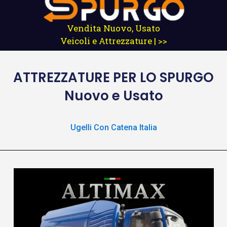
Vendita Nuovo, Usato
Veicoli e Attrezzature | >>
ATTREZZATURE
PER LO SPURGO
Nuovo e Usato
Ugelli Con Catena Italia