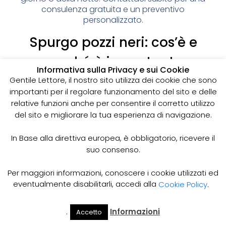
consulenza gratuita e un preventivo
personalizzato.
Spurgo pozzi neri: cos’è e
perché è importante
Informativa sulla Privacy e sui Cookie
I pozzi neri sono delle strutture sotterranee utilizzate
Gentile Lettore, il nostro sito utilizza dei cookie che sono
per la raccolta delle acque reflue domestiche,
importanti per il regolare funzionamento del sito e delle
soprattutto in zone dove non è disponibile un
relative funzioni anche per consentire il corretto utilizzo
sistema di smaltimento delle acque fognarie. Lo
del sito e migliorare la tua esperienza di navigazione.
spurgo dei pozzi neri è un’operazione essenziale
per garantire il corretto funzionamento del sistema
In Base alla direttiva europea, è obbligatorio, ricevere il
e prevenire il rischio di allagamenti, cattivi odori e
suo consenso.
infezioni.
Come funziona lo spurgo dei pozzi neri
Per maggiori informazioni, conoscere i cookie utilizzati ed
Lo spurgo dei pozzi neri viene effettuato mediante
eventualmente disabilitarli, accedi alla
Cookie Policy
.
l’utilizzo di apposite pompe e attrezzature
specifiche, in grado di aspirare e rimuovere le
.
Informazioni
Accetto
acque reflue e i sedimenti accumulati all’interno del
Il Mio
Prezzi
Home
Cerca
Account
Spurgo
pozzo. Il materiale estratto viene poi trasportato in