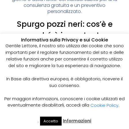
consulenza gratuita e un preventivo
personalizzato.
Spurgo pozzi neri: cos’è e
perché è importante
Informativa sulla Privacy e sui Cookie
I pozzi neri sono delle strutture sotterranee utilizzate
Gentile Lettore, il nostro sito utilizza dei cookie che sono
per la raccolta delle acque reflue domestiche,
importanti per il regolare funzionamento del sito e delle
soprattutto in zone dove non è disponibile un
relative funzioni anche per consentire il corretto utilizzo
sistema di smaltimento delle acque fognarie. Lo
del sito e migliorare la tua esperienza di navigazione.
spurgo dei pozzi neri è un’operazione essenziale
per garantire il corretto funzionamento del sistema
In Base alla direttiva europea, è obbligatorio, ricevere il
e prevenire il rischio di allagamenti, cattivi odori e
suo consenso.
infezioni.
Come funziona lo spurgo dei pozzi neri
Per maggiori informazioni, conoscere i cookie utilizzati ed
Lo spurgo dei pozzi neri viene effettuato mediante
eventualmente disabilitarli, accedi alla
Cookie Policy
.
l’utilizzo di apposite pompe e attrezzature
specifiche, in grado di aspirare e rimuovere le
.
Informazioni
Accetto
acque reflue e i sedimenti accumulati all’interno del
Il Mio
Prezzi
Home
Cerca
Account
Spurgo
pozzo. Il materiale estratto viene poi trasportato in