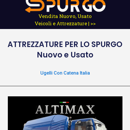
Vendita Nuovo, Usato
Veicoli e Attrezzature | >>
ATTREZZATURE
PER LO SPURGO
Nuovo e Usato
Ugelli Con Catena Italia