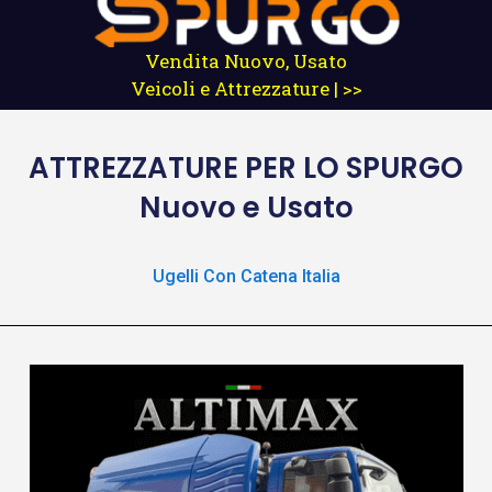
Vendita Nuovo, Usato
Veicoli e Attrezzature | >>
ATTREZZATURE
PER LO SPURGO
Nuovo e Usato
Ugelli Con Catena Italia