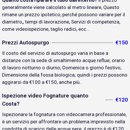
Quanto costa riparare il tubo dall'interno?
il prezzo
generalmente viene calcolato al metro lineare, Questo
rimane un prezzo ipotetico, perché possono variare per il
diametro,, tempi di lavorazione, Servizi di competenza,
come videoispezione, taglio radici, ecc...
Prezzi Autospurgo
€150
Il costo del servizio di autospurgo varia in base a
distanze con la sede di smaltimento acque reflue; orario
di lavoro notturno o diurno; Domenica o giorno festivo;
Dimensione della fossa biologica; quindi i prezzi possono
aggirarsi da €100 a €150, anche più..
Ispezione video Fognature quanto
€120
Costa?
Ispezionare la fognatura con videocamera professionale,
è un servizio per affrontare un problema imprevisto nella
condotta di scarico delle acque nere. il prezzo è di €120..