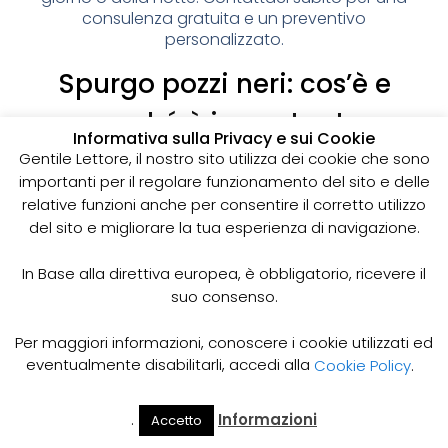
consulenza gratuita e un preventivo
personalizzato.
Spurgo pozzi neri: cos’è e
perché è importante
Informativa sulla Privacy e sui Cookie
I pozzi neri sono delle strutture sotterranee utilizzate
Gentile Lettore, il nostro sito utilizza dei cookie che sono
per la raccolta delle acque reflue domestiche,
importanti per il regolare funzionamento del sito e delle
soprattutto in zone dove non è disponibile un
relative funzioni anche per consentire il corretto utilizzo
sistema di smaltimento delle acque fognarie. Lo
del sito e migliorare la tua esperienza di navigazione.
spurgo dei pozzi neri è un’operazione essenziale
per garantire il corretto funzionamento del sistema
In Base alla direttiva europea, è obbligatorio, ricevere il
e prevenire il rischio di allagamenti, cattivi odori e
suo consenso.
infezioni.
Come funziona lo spurgo dei pozzi neri
Per maggiori informazioni, conoscere i cookie utilizzati ed
Lo spurgo dei pozzi neri viene effettuato mediante
eventualmente disabilitarli, accedi alla
Cookie Policy
.
l’utilizzo di apposite pompe e attrezzature
specifiche, in grado di aspirare e rimuovere le
.
Informazioni
Accetto
acque reflue e i sedimenti accumulati all’interno del
Il Mio
Prezzi
Home
Cerca
Account
Spurgo
pozzo. Il materiale estratto viene poi trasportato in