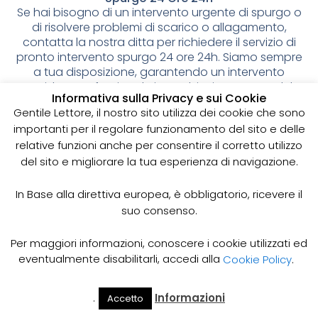
Se hai bisogno di un intervento urgente di spurgo o
di risolvere problemi di scarico o allagamento,
contatta la nostra ditta per richiedere il servizio di
pronto intervento spurgo 24 ore 24h. Siamo sempre
a tua disposizione, garantendo un intervento
rapido e professionale in qualsiasi momento del
Informativa sulla Privacy e sui Cookie
giorno o della notte. Contattaci subito per una
Gentile Lettore, il nostro sito utilizza dei cookie che sono
consulenza gratuita e un preventivo
importanti per il regolare funzionamento del sito e delle
personalizzato.
relative funzioni anche per consentire il corretto utilizzo
Spurgo pozzi neri: cos’è e
del sito e migliorare la tua esperienza di navigazione.
perché è importante
In Base alla direttiva europea, è obbligatorio, ricevere il
suo consenso.
I pozzi neri sono delle strutture sotterranee utilizzate
per la raccolta delle acque reflue domestiche,
soprattutto in zone dove non è disponibile un
Per maggiori informazioni, conoscere i cookie utilizzati ed
sistema di smaltimento delle acque fognarie. Lo
eventualmente disabilitarli, accedi alla
Cookie Policy
.
spurgo dei pozzi neri è un’operazione essenziale
per garantire il corretto funzionamento del sistema
.
Informazioni
Accetto
e prevenire il rischio di allagamenti, cattivi odori e
Il Mio
Prezzi
Home
Cerca
Account
Spurgo
infezioni.