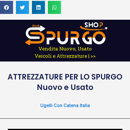
Vendita Nuovo, Usato
Veicoli e Attrezzature | >>
ATTREZZATURE
PER LO SPURGO
Nuovo e Usato
Ugelli Con Catena Italia