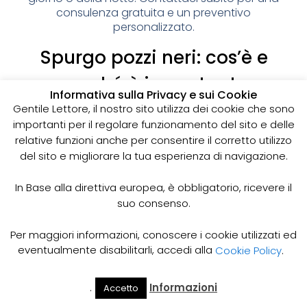
consulenza gratuita e un preventivo
personalizzato.
Spurgo pozzi neri: cos’è e
perché è importante
Informativa sulla Privacy e sui Cookie
I pozzi neri sono delle strutture sotterranee utilizzate
Gentile Lettore, il nostro sito utilizza dei cookie che sono
per la raccolta delle acque reflue domestiche,
importanti per il regolare funzionamento del sito e delle
soprattutto in zone dove non è disponibile un
relative funzioni anche per consentire il corretto utilizzo
sistema di smaltimento delle acque fognarie. Lo
del sito e migliorare la tua esperienza di navigazione.
spurgo dei pozzi neri è un’operazione essenziale
per garantire il corretto funzionamento del sistema
In Base alla direttiva europea, è obbligatorio, ricevere il
e prevenire il rischio di allagamenti, cattivi odori e
suo consenso.
infezioni.
Come funziona lo spurgo dei pozzi neri
Per maggiori informazioni, conoscere i cookie utilizzati ed
Lo spurgo dei pozzi neri viene effettuato mediante
eventualmente disabilitarli, accedi alla
Cookie Policy
.
l’utilizzo di apposite pompe e attrezzature
specifiche, in grado di aspirare e rimuovere le
.
Informazioni
Accetto
acque reflue e i sedimenti accumulati all’interno del
Il Mio
Prezzi
Home
Cerca
Account
Spurgo
pozzo. Il materiale estratto viene poi trasportato in