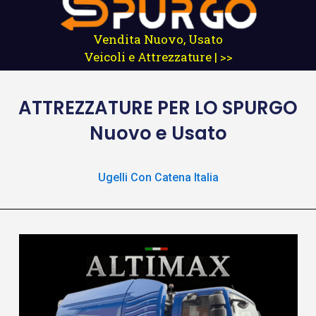
Vendita Nuovo, Usato
Veicoli e Attrezzature | >>
ATTREZZATURE
PER LO SPURGO
Nuovo e Usato
Ugelli Con Catena Italia