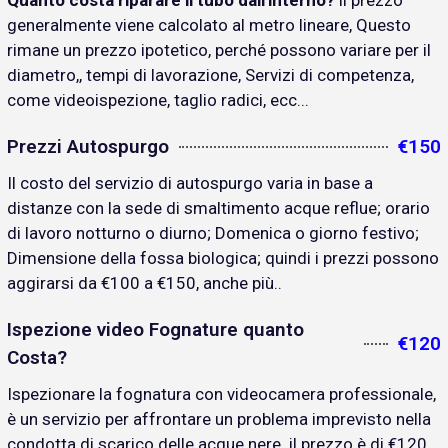
Quanto costa riparare il tubo dall'interno?
il prezzo
generalmente viene calcolato al metro lineare, Questo
rimane un prezzo ipotetico, perché possono variare per il
diametro,, tempi di lavorazione, Servizi di competenza,
come videoispezione, taglio radici, ecc...
Prezzi Autospurgo
€150
Il costo del servizio di autospurgo varia in base a
distanze con la sede di smaltimento acque reflue; orario
di lavoro notturno o diurno; Domenica o giorno festivo;
Dimensione della fossa biologica; quindi i prezzi possono
aggirarsi da €100 a €150, anche più..
Ispezione video Fognature quanto
€120
Costa?
Ispezionare la fognatura con videocamera professionale,
è un servizio per affrontare un problema imprevisto nella
condotta di scarico delle acque nere. il prezzo è di €120..