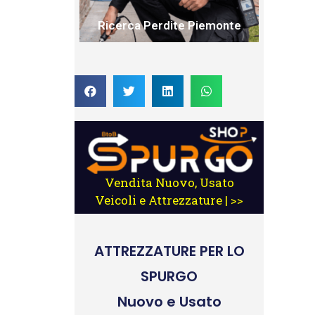
Ricerca Perdite Piemonte
Vendita Nuovo, Usato
Veicoli e Attrezzature | >>
ATTREZZATURE
PER LO
SPURGO
Nuovo e Usato