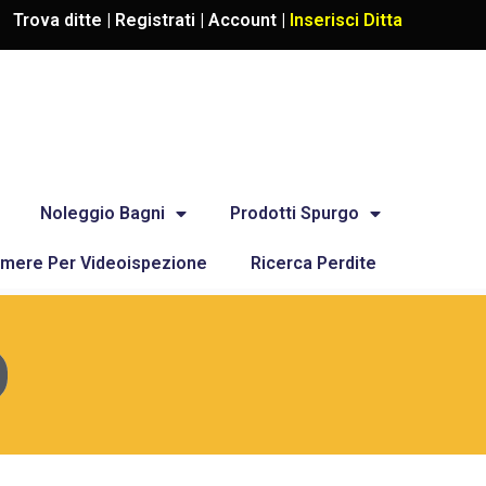
Trova ditte |
Registrati
|
Account
|
Inserisci Ditta
Noleggio Bagni
Prodotti Spurgo
mere Per Videoispezione
Ricerca Perdite