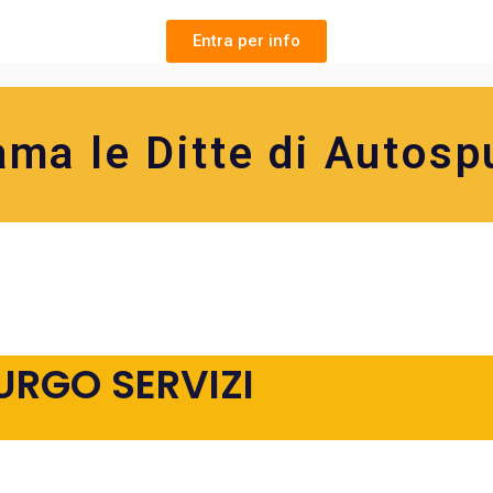
Entra per info
ama le Ditte di Autosp
URGO SERVIZI