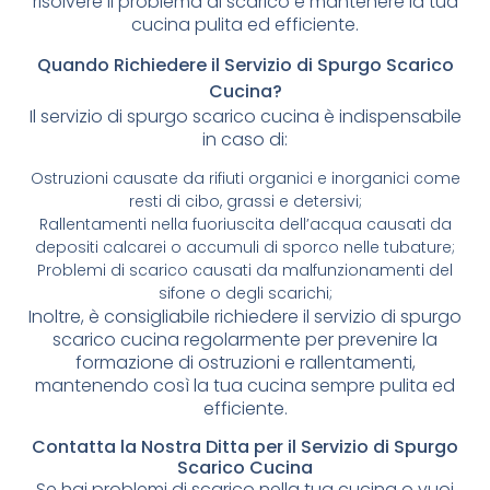
risolvere il problema di scarico e mantenere la tua
cucina pulita ed efficiente.
Quando Richiedere il Servizio di Spurgo Scarico
Cucina?
Il servizio di spurgo scarico cucina è indispensabile
in caso di:
Ostruzioni causate da rifiuti organici e inorganici come
resti di cibo, grassi e detersivi;
Rallentamenti nella fuoriuscita dell’acqua causati da
depositi calcarei o accumuli di sporco nelle tubature;
Problemi di scarico causati da malfunzionamenti del
sifone o degli scarichi;
Inoltre, è consigliabile richiedere il servizio di spurgo
scarico cucina regolarmente per prevenire la
formazione di ostruzioni e rallentamenti,
mantenendo così la tua cucina sempre pulita ed
efficiente.
Contatta la Nostra Ditta per il Servizio di Spurgo
Scarico Cucina
Se hai problemi di scarico nella tua cucina o vuoi