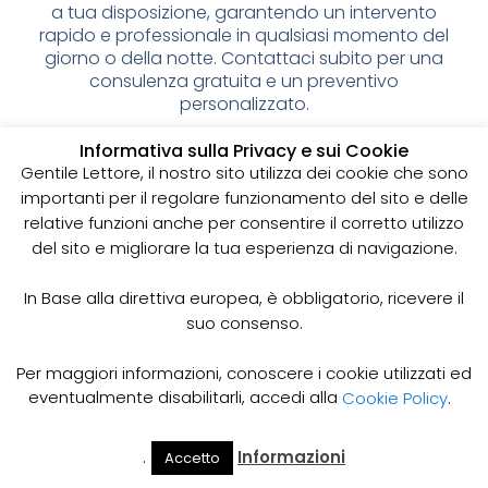
a tua disposizione, garantendo un intervento
rapido e professionale in qualsiasi momento del
giorno o della notte. Contattaci subito per una
consulenza gratuita e un preventivo
personalizzato.
Spurgo pozzi neri: cos’è e
Informativa sulla Privacy e sui Cookie
Gentile Lettore, il nostro sito utilizza dei cookie che sono
perché è importante
importanti per il regolare funzionamento del sito e delle
relative funzioni anche per consentire il corretto utilizzo
I pozzi neri sono delle strutture sotterranee utilizzate
del sito e migliorare la tua esperienza di navigazione.
per la raccolta delle acque reflue domestiche,
soprattutto in zone dove non è disponibile un
sistema di smaltimento delle acque fognarie. Lo
In Base alla direttiva europea, è obbligatorio, ricevere il
spurgo dei pozzi neri è un’operazione essenziale
suo consenso.
per garantire il corretto funzionamento del sistema
e prevenire il rischio di allagamenti, cattivi odori e
Per maggiori informazioni, conoscere i cookie utilizzati ed
infezioni.
eventualmente disabilitarli, accedi alla
Cookie Policy
.
Come funziona lo spurgo dei pozzi neri
Lo spurgo dei pozzi neri viene effettuato mediante
.
Informazioni
Accetto
Il Mio
Prezzi
Home
Cerca
l’utilizzo di apposite pompe e attrezzature
Account
Spurgo