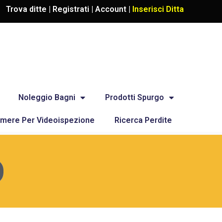
Trova ditte |
Registrati
|
Account
|
Inserisci Ditta
Noleggio Bagni
Prodotti Spurgo
mere Per Videoispezione
Ricerca Perdite