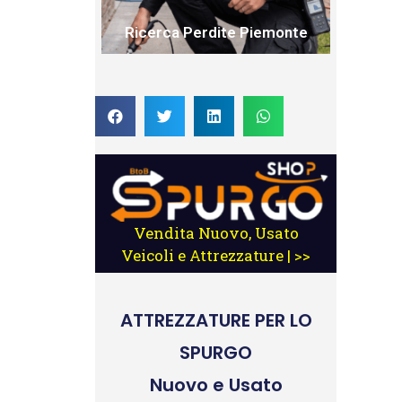
Ricerca Perdite Piemonte
Vendita Nuovo, Usato
Veicoli e Attrezzature | >>
ATTREZZATURE
PER LO
SPURGO
Nuovo e Usato