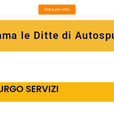
Entra per info
ama le Ditte di Autosp
URGO SERVIZI