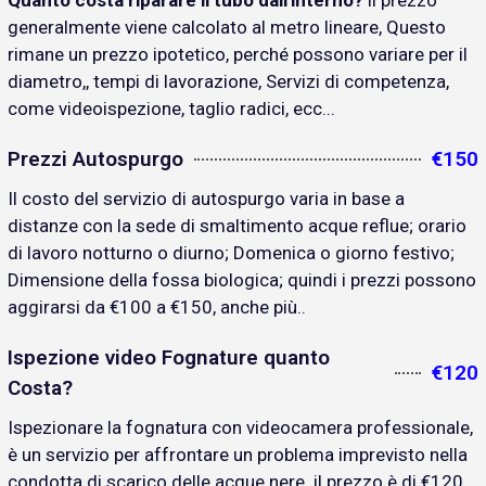
Quanto costa riparare il tubo dall'interno?
il prezzo
generalmente viene calcolato al metro lineare, Questo
rimane un prezzo ipotetico, perché possono variare per il
diametro,, tempi di lavorazione, Servizi di competenza,
come videoispezione, taglio radici, ecc...
Prezzi Autospurgo
€150
Il costo del servizio di autospurgo varia in base a
distanze con la sede di smaltimento acque reflue; orario
di lavoro notturno o diurno; Domenica o giorno festivo;
Dimensione della fossa biologica; quindi i prezzi possono
aggirarsi da €100 a €150, anche più..
Ispezione video Fognature quanto
€120
Costa?
Ispezionare la fognatura con videocamera professionale,
è un servizio per affrontare un problema imprevisto nella
condotta di scarico delle acque nere. il prezzo è di €120..