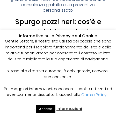
consulenza gratuita e un preventivo
personalizzato.
Spurgo pozzi neri: cos’è e
perché è importante
Informativa sulla Privacy e sui Cookie
I pozzi neri sono delle strutture sotterranee utilizzate
Gentile Lettore, il nostro sito utilizza dei cookie che sono
per la raccolta delle acque reflue domestiche,
importanti per il regolare funzionamento del sito e delle
soprattutto in zone dove non è disponibile un
relative funzioni anche per consentire il corretto utilizzo
sistema di smaltimento delle acque fognarie. Lo
del sito e migliorare la tua esperienza di navigazione.
spurgo dei pozzi neri è un’operazione essenziale
per garantire il corretto funzionamento del sistema
In Base alla direttiva europea, è obbligatorio, ricevere il
e prevenire il rischio di allagamenti, cattivi odori e
suo consenso.
infezioni.
Come funziona lo spurgo dei pozzi neri
Per maggiori informazioni, conoscere i cookie utilizzati ed
Lo spurgo dei pozzi neri viene effettuato mediante
eventualmente disabilitarli, accedi alla
Cookie Policy
.
l’utilizzo di apposite pompe e attrezzature
specifiche, in grado di aspirare e rimuovere le
.
Informazioni
Accetto
acque reflue e i sedimenti accumulati all’interno del
Il Mio
Prezzi
Home
Cerca
Account
Spurgo
pozzo. Il materiale estratto viene poi trasportato in