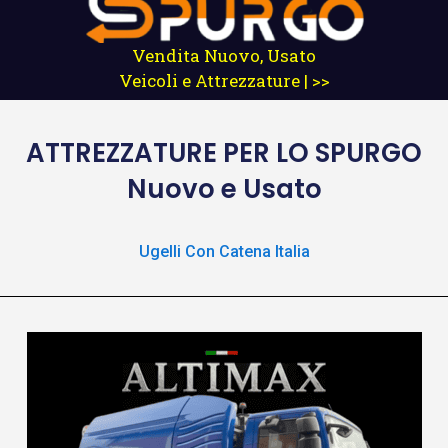
Vendita Nuovo, Usato
Veicoli e Attrezzature | >>
ATTREZZATURE
PER LO SPURGO
Nuovo e Usato
Ugelli Con Catena Italia