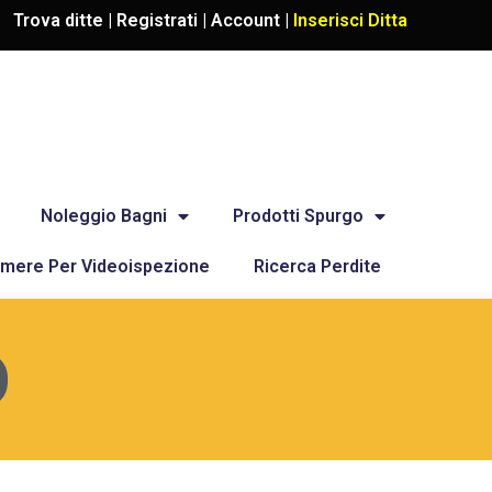
Trova ditte |
Registrati
|
Account
|
Inserisci Ditta
Noleggio Bagni
Prodotti Spurgo
mere Per Videoispezione
Ricerca Perdite