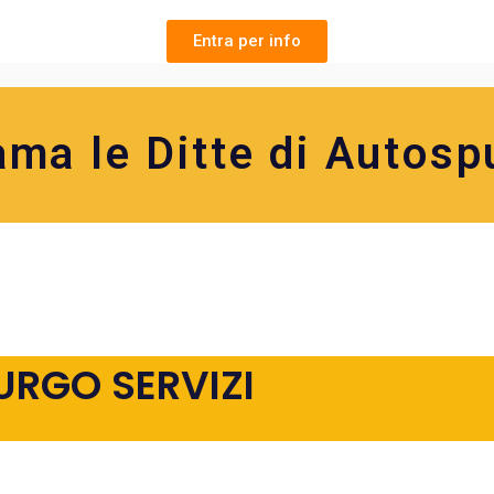
Entra per info
ama le Ditte di Autosp
URGO SERVIZI