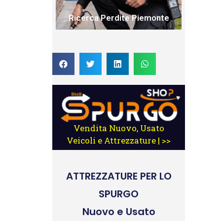
Ricerca Perdite Piemonte
Vendita Nuovo, Usato
Veicoli e Attrezzature | >>
ATTREZZATURE
PER LO
SPURGO
Nuovo e Usato