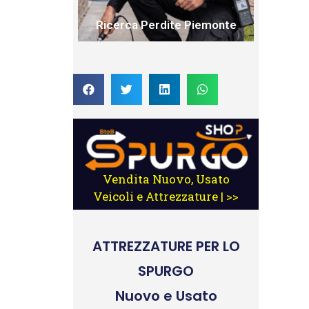
Ricerca Perdite Piemonte
Vendita Nuovo, Usato
Veicoli e Attrezzature | >>
ATTREZZATURE
PER LO
SPURGO
Nuovo e Usato