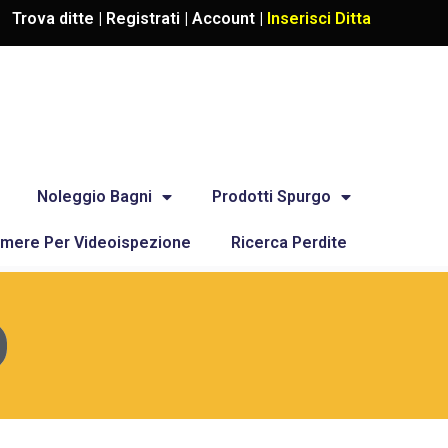
Trova ditte |
Registrati
|
Account
|
Inserisci Ditta
Noleggio Bagni
Prodotti Spurgo
mere Per Videoispezione
Ricerca Perdite