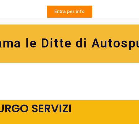
Entra per info
ama le Ditte di Autosp
URGO SERVIZI