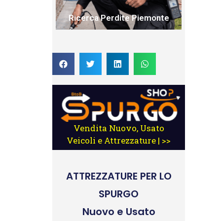
Ricerca Perdite Piemonte
Vendita Nuovo, Usato
Veicoli e Attrezzature | >>
ATTREZZATURE
PER LO
SPURGO
Nuovo e Usato