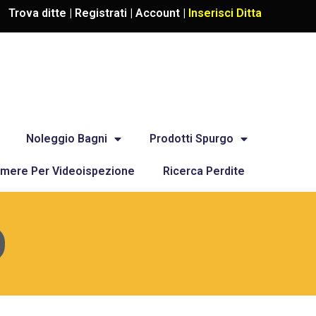
Trova ditte |
Registrati
|
Account
|
Inserisci Ditta
Noleggio Bagni
Prodotti Spurgo
mere Per Videoispezione
Ricerca Perdite