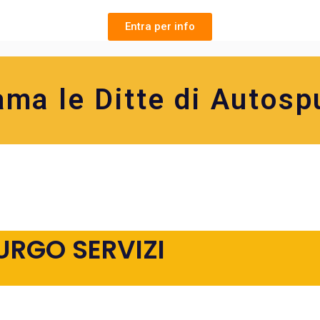
Entra per info
ama le Ditte di Autosp
URGO SERVIZI