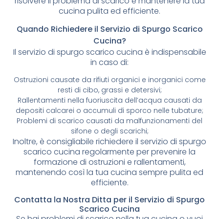
risolvere il problema di scarico e mantenere la tua
cucina pulita ed efficiente.
Quando Richiedere il Servizio di Spurgo Scarico
Cucina?
Il servizio di spurgo scarico cucina è indispensabile
in caso di:
Ostruzioni causate da rifiuti organici e inorganici come
resti di cibo, grassi e detersivi;
Rallentamenti nella fuoriuscita dell’acqua causati da
depositi calcarei o accumuli di sporco nelle tubature;
Problemi di scarico causati da malfunzionamenti del
sifone o degli scarichi;
Inoltre, è consigliabile richiedere il servizio di spurgo
scarico cucina regolarmente per prevenire la
formazione di ostruzioni e rallentamenti,
mantenendo così la tua cucina sempre pulita ed
efficiente.
Contatta la Nostra Ditta per il Servizio di Spurgo
Scarico Cucina
Se hai problemi di scarico nella tua cucina o vuoi