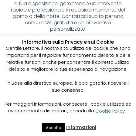
a tua disposizione, garantendo un intervento
rapido e professionale in qualsiasi momento del
giorno o della notte. Contattaci subito per una
consulenza gratuita e un preventivo
personalizzato.
Spurgo pozzi neri: cos’è e
Informativa sulla Privacy e sui Cookie
Gentile Lettore, il nostro sito utilizza dei cookie che sono
perché è importante
importanti per il regolare funzionamento del sito e delle
relative funzioni anche per consentire il corretto utilizzo
I pozzi neri sono delle strutture sotterranee utilizzate
del sito e migliorare la tua esperienza di navigazione.
per la raccolta delle acque reflue domestiche,
soprattutto in zone dove non è disponibile un
sistema di smaltimento delle acque fognarie. Lo
In Base alla direttiva europea, è obbligatorio, ricevere il
spurgo dei pozzi neri è un’operazione essenziale
suo consenso.
per garantire il corretto funzionamento del sistema
e prevenire il rischio di allagamenti, cattivi odori e
Per maggiori informazioni, conoscere i cookie utilizzati ed
infezioni.
eventualmente disabilitarli, accedi alla
Cookie Policy
.
Come funziona lo spurgo dei pozzi neri
Lo spurgo dei pozzi neri viene effettuato mediante
.
Informazioni
Accetto
Il Mio
Prezzi
Home
Cerca
l’utilizzo di apposite pompe e attrezzature
Account
Spurgo