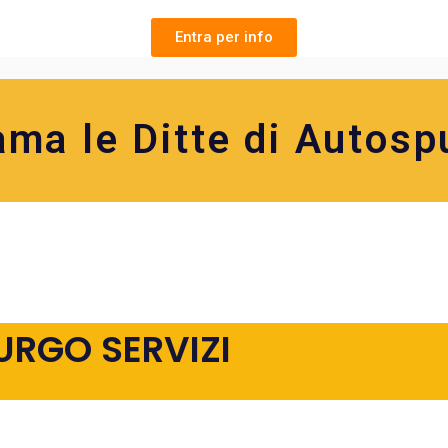
Entra per info
ama le Ditte di Autosp
URGO SERVIZI