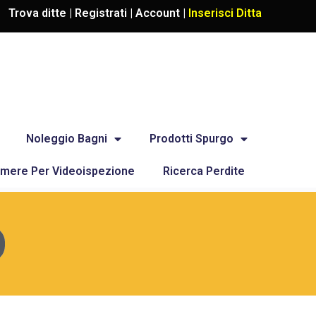
Trova ditte |
Registrati
|
Account
|
Inserisci Ditta
Noleggio Bagni
Prodotti Spurgo
mere Per Videoispezione
Ricerca Perdite