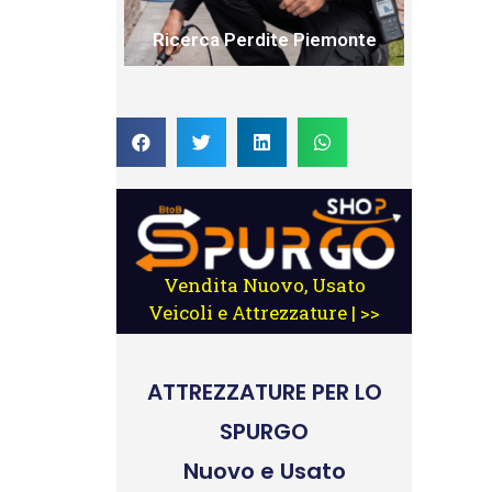
Ricerca Perdite Piemonte
Vendita Nuovo, Usato
Veicoli e Attrezzature | >>
ATTREZZATURE
PER LO
SPURGO
Nuovo e Usato