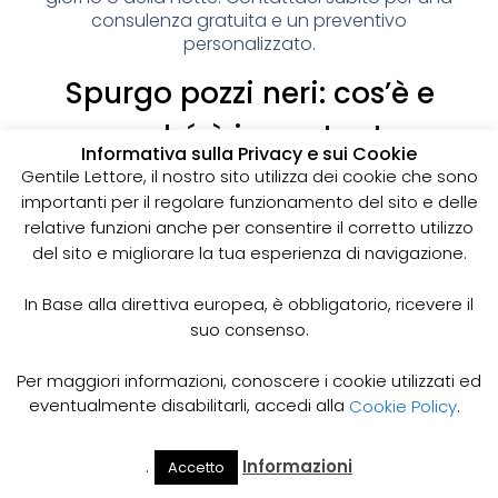
consulenza gratuita e un preventivo
personalizzato.
Spurgo pozzi neri: cos’è e
perché è importante
Informativa sulla Privacy e sui Cookie
I pozzi neri sono delle strutture sotterranee utilizzate
Gentile Lettore, il nostro sito utilizza dei cookie che sono
per la raccolta delle acque reflue domestiche,
importanti per il regolare funzionamento del sito e delle
soprattutto in zone dove non è disponibile un
relative funzioni anche per consentire il corretto utilizzo
sistema di smaltimento delle acque fognarie. Lo
del sito e migliorare la tua esperienza di navigazione.
spurgo dei pozzi neri è un’operazione essenziale
per garantire il corretto funzionamento del sistema
In Base alla direttiva europea, è obbligatorio, ricevere il
e prevenire il rischio di allagamenti, cattivi odori e
suo consenso.
infezioni.
Come funziona lo spurgo dei pozzi neri
Per maggiori informazioni, conoscere i cookie utilizzati ed
Lo spurgo dei pozzi neri viene effettuato mediante
eventualmente disabilitarli, accedi alla
Cookie Policy
.
l’utilizzo di apposite pompe e attrezzature
specifiche, in grado di aspirare e rimuovere le
.
Informazioni
Accetto
acque reflue e i sedimenti accumulati all’interno del
Il Mio
Prezzi
Home
Cerca
Account
Spurgo
pozzo. Il materiale estratto viene poi trasportato in