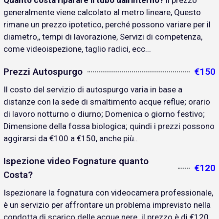
Quanto costa riparare il tubo dall'interno?
il prezzo
generalmente viene calcolato al metro lineare, Questo
rimane un prezzo ipotetico, perché possono variare per il
diametro,, tempi di lavorazione, Servizi di competenza,
come videoispezione, taglio radici, ecc...
Prezzi Autospurgo
€150
Il costo del servizio di autospurgo varia in base a
distanze con la sede di smaltimento acque reflue; orario
di lavoro notturno o diurno; Domenica o giorno festivo;
Dimensione della fossa biologica; quindi i prezzi possono
aggirarsi da €100 a €150, anche più..
Ispezione video Fognature quanto
€120
Costa?
Ispezionare la fognatura con videocamera professionale,
è un servizio per affrontare un problema imprevisto nella
condotta di scarico delle acque nere. il prezzo è di €120..