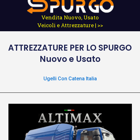
Vendita Nuovo, Usato
Veicoli e Attrezzature | >>
ATTREZZATURE
PER LO SPURGO
Nuovo e Usato
Ugelli Con Catena Italia