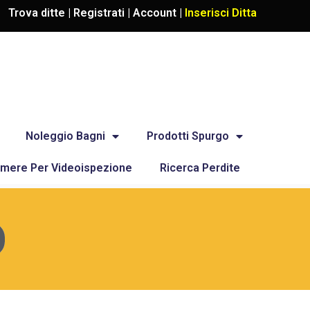
Trova ditte |
Registrati
|
Account
|
Inserisci Ditta
Noleggio Bagni
Prodotti Spurgo
mere Per Videoispezione
Ricerca Perdite