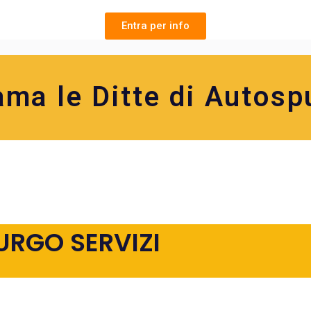
Entra per info
ama le Ditte di Autosp
URGO SERVIZI