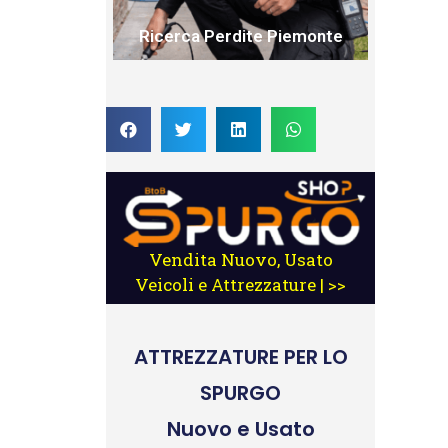
Ricerca Perdite Piemonte
Vendita Nuovo, Usato
Veicoli e Attrezzature | >>
ATTREZZATURE
PER LO
SPURGO
Nuovo e Usato