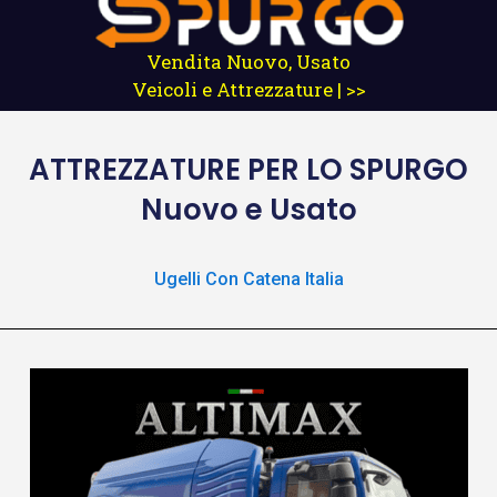
Vendita Nuovo, Usato
Veicoli e Attrezzature | >>
ATTREZZATURE
PER LO SPURGO
Nuovo e Usato
Ugelli Con Catena Italia