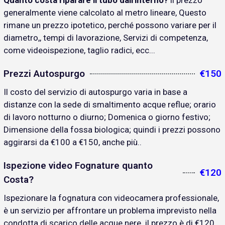
Quanto costa riparare il tubo dall'interno?
il prezzo
generalmente viene calcolato al metro lineare, Questo
rimane un prezzo ipotetico, perché possono variare per il
diametro,, tempi di lavorazione, Servizi di competenza,
come videoispezione, taglio radici, ecc...
Prezzi Autospurgo
€150
Il costo del servizio di autospurgo varia in base a
distanze con la sede di smaltimento acque reflue; orario
di lavoro notturno o diurno; Domenica o giorno festivo;
Dimensione della fossa biologica; quindi i prezzi possono
aggirarsi da €100 a €150, anche più..
Ispezione video Fognature quanto
€120
Costa?
Ispezionare la fognatura con videocamera professionale,
è un servizio per affrontare un problema imprevisto nella
condotta di scarico delle acque nere. il prezzo è di €120..