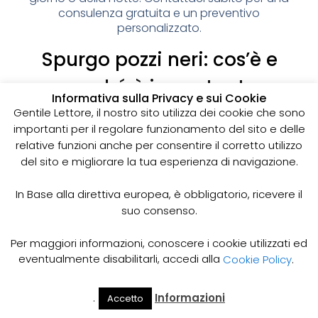
consulenza gratuita e un preventivo
personalizzato.
Spurgo pozzi neri: cos’è e
perché è importante
Informativa sulla Privacy e sui Cookie
I pozzi neri sono delle strutture sotterranee utilizzate
Gentile Lettore, il nostro sito utilizza dei cookie che sono
per la raccolta delle acque reflue domestiche,
importanti per il regolare funzionamento del sito e delle
soprattutto in zone dove non è disponibile un
relative funzioni anche per consentire il corretto utilizzo
sistema di smaltimento delle acque fognarie. Lo
del sito e migliorare la tua esperienza di navigazione.
spurgo dei pozzi neri è un’operazione essenziale
per garantire il corretto funzionamento del sistema
In Base alla direttiva europea, è obbligatorio, ricevere il
e prevenire il rischio di allagamenti, cattivi odori e
suo consenso.
infezioni.
Come funziona lo spurgo dei pozzi neri
Per maggiori informazioni, conoscere i cookie utilizzati ed
Lo spurgo dei pozzi neri viene effettuato mediante
eventualmente disabilitarli, accedi alla
Cookie Policy
.
l’utilizzo di apposite pompe e attrezzature
specifiche, in grado di aspirare e rimuovere le
.
Informazioni
Accetto
acque reflue e i sedimenti accumulati all’interno del
Il Mio
Prezzi
Home
Cerca
Account
Spurgo
pozzo. Il materiale estratto viene poi trasportato in