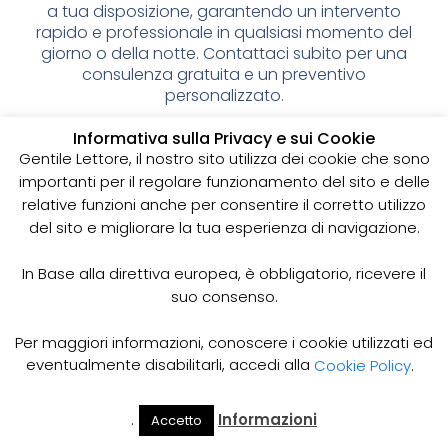
a tua disposizione, garantendo un intervento
rapido e professionale in qualsiasi momento del
giorno o della notte. Contattaci subito per una
consulenza gratuita e un preventivo
personalizzato.
Spurgo pozzi neri: cos’è e
Informativa sulla Privacy e sui Cookie
Gentile Lettore, il nostro sito utilizza dei cookie che sono
perché è importante
importanti per il regolare funzionamento del sito e delle
relative funzioni anche per consentire il corretto utilizzo
I pozzi neri sono delle strutture sotterranee utilizzate
del sito e migliorare la tua esperienza di navigazione.
per la raccolta delle acque reflue domestiche,
soprattutto in zone dove non è disponibile un
sistema di smaltimento delle acque fognarie. Lo
In Base alla direttiva europea, è obbligatorio, ricevere il
spurgo dei pozzi neri è un’operazione essenziale
suo consenso.
per garantire il corretto funzionamento del sistema
e prevenire il rischio di allagamenti, cattivi odori e
Per maggiori informazioni, conoscere i cookie utilizzati ed
infezioni.
eventualmente disabilitarli, accedi alla
Cookie Policy
.
Come funziona lo spurgo dei pozzi neri
Lo spurgo dei pozzi neri viene effettuato mediante
.
Informazioni
Accetto
Il Mio
Prezzi
Home
Cerca
l’utilizzo di apposite pompe e attrezzature
Account
Spurgo