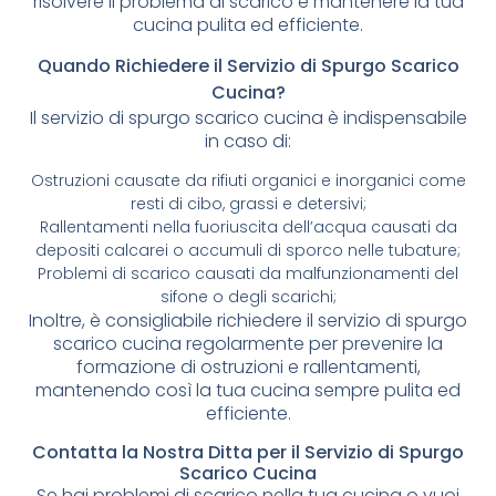
risolvere il problema di scarico e mantenere la tua
cucina pulita ed efficiente.
Quando Richiedere il Servizio di Spurgo Scarico
Cucina?
Il servizio di spurgo scarico cucina è indispensabile
in caso di:
Ostruzioni causate da rifiuti organici e inorganici come
resti di cibo, grassi e detersivi;
Rallentamenti nella fuoriuscita dell’acqua causati da
depositi calcarei o accumuli di sporco nelle tubature;
Problemi di scarico causati da malfunzionamenti del
sifone o degli scarichi;
Inoltre, è consigliabile richiedere il servizio di spurgo
scarico cucina regolarmente per prevenire la
formazione di ostruzioni e rallentamenti,
mantenendo così la tua cucina sempre pulita ed
efficiente.
Contatta la Nostra Ditta per il Servizio di Spurgo
Scarico Cucina
Se hai problemi di scarico nella tua cucina o vuoi