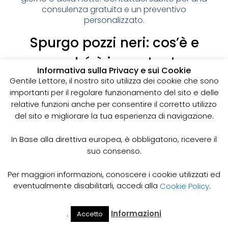
consulenza gratuita e un preventivo
personalizzato.
Spurgo pozzi neri: cos’è e
perché è importante
Informativa sulla Privacy e sui Cookie
I pozzi neri sono delle strutture sotterranee utilizzate
Gentile Lettore, il nostro sito utilizza dei cookie che sono
per la raccolta delle acque reflue domestiche,
importanti per il regolare funzionamento del sito e delle
soprattutto in zone dove non è disponibile un
relative funzioni anche per consentire il corretto utilizzo
sistema di smaltimento delle acque fognarie. Lo
del sito e migliorare la tua esperienza di navigazione.
spurgo dei pozzi neri è un’operazione essenziale
per garantire il corretto funzionamento del sistema
In Base alla direttiva europea, è obbligatorio, ricevere il
e prevenire il rischio di allagamenti, cattivi odori e
suo consenso.
infezioni.
Come funziona lo spurgo dei pozzi neri
Per maggiori informazioni, conoscere i cookie utilizzati ed
Lo spurgo dei pozzi neri viene effettuato mediante
eventualmente disabilitarli, accedi alla
Cookie Policy
.
l’utilizzo di apposite pompe e attrezzature
specifiche, in grado di aspirare e rimuovere le
.
Informazioni
Accetto
acque reflue e i sedimenti accumulati all’interno del
Il Mio
Prezzi
Home
Cerca
Account
Spurgo
pozzo. Il materiale estratto viene poi trasportato in