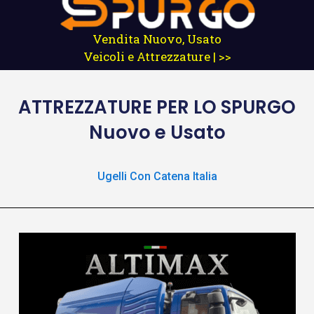
Vendita Nuovo, Usato
Veicoli e Attrezzature | >>
ATTREZZATURE
PER LO SPURGO
Nuovo e Usato
Ugelli Con Catena Italia