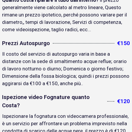
Quanto costa riparare il tubo dall'interno?
il prezzo
generalmente viene calcolato al metro lineare, Questo
rimane un prezzo ipotetico, perché possono variare per il
diametro,, tempi di lavorazione, Servizi di competenza,
come videoispezione, taglio radici, ecc...
Prezzi Autospurgo
€150
Il costo del servizio di autospurgo varia in base a
distanze con la sede di smaltimento acque reflue; orario
di lavoro notturno o diurno; Domenica o giorno festivo;
Dimensione della fossa biologica; quindi i prezzi possono
aggirarsi da €100 a €150, anche più..
Ispezione video Fognature quanto
€120
Costa?
Ispezionare la fognatura con videocamera professionale,
è un servizio per affrontare un problema imprevisto nella
condotta di scarico delle acque nere. il prezzo è di €120..