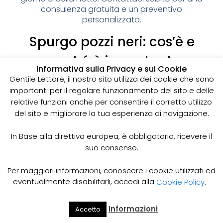
consulenza gratuita e un preventivo
personalizzato.
Spurgo pozzi neri: cos’è e
perché è importante
Informativa sulla Privacy e sui Cookie
I pozzi neri sono delle strutture sotterranee utilizzate
Gentile Lettore, il nostro sito utilizza dei cookie che sono
per la raccolta delle acque reflue domestiche,
importanti per il regolare funzionamento del sito e delle
soprattutto in zone dove non è disponibile un
relative funzioni anche per consentire il corretto utilizzo
sistema di smaltimento delle acque fognarie. Lo
del sito e migliorare la tua esperienza di navigazione.
spurgo dei pozzi neri è un’operazione essenziale
per garantire il corretto funzionamento del sistema
In Base alla direttiva europea, è obbligatorio, ricevere il
e prevenire il rischio di allagamenti, cattivi odori e
suo consenso.
infezioni.
Come funziona lo spurgo dei pozzi neri
Per maggiori informazioni, conoscere i cookie utilizzati ed
Lo spurgo dei pozzi neri viene effettuato mediante
eventualmente disabilitarli, accedi alla
Cookie Policy
.
l’utilizzo di apposite pompe e attrezzature
specifiche, in grado di aspirare e rimuovere le
.
Informazioni
Accetto
acque reflue e i sedimenti accumulati all’interno del
Il Mio
Prezzi
Home
Cerca
Account
Spurgo
pozzo. Il materiale estratto viene poi trasportato in