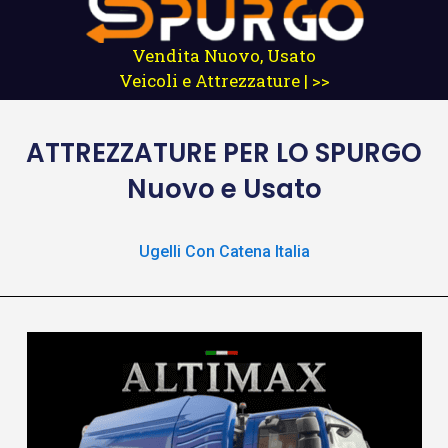
Vendita Nuovo, Usato
Veicoli e Attrezzature | >>
ATTREZZATURE
PER LO SPURGO
Nuovo e Usato
Ugelli Con Catena Italia