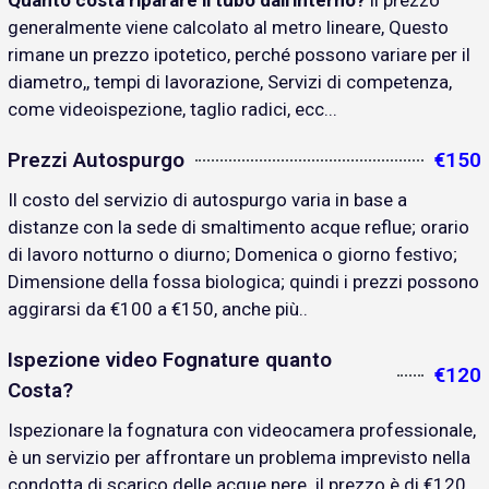
Quanto costa riparare il tubo dall'interno?
il prezzo
generalmente viene calcolato al metro lineare, Questo
rimane un prezzo ipotetico, perché possono variare per il
diametro,, tempi di lavorazione, Servizi di competenza,
come videoispezione, taglio radici, ecc...
Prezzi Autospurgo
€150
Il costo del servizio di autospurgo varia in base a
distanze con la sede di smaltimento acque reflue; orario
di lavoro notturno o diurno; Domenica o giorno festivo;
Dimensione della fossa biologica; quindi i prezzi possono
aggirarsi da €100 a €150, anche più..
Ispezione video Fognature quanto
€120
Costa?
Ispezionare la fognatura con videocamera professionale,
è un servizio per affrontare un problema imprevisto nella
condotta di scarico delle acque nere. il prezzo è di €120..