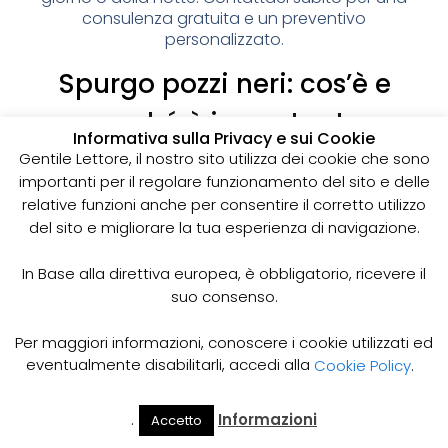
consulenza gratuita e un preventivo
personalizzato.
Spurgo pozzi neri: cos’è e
perché è importante
Informativa sulla Privacy e sui Cookie
I pozzi neri sono delle strutture sotterranee utilizzate
Gentile Lettore, il nostro sito utilizza dei cookie che sono
per la raccolta delle acque reflue domestiche,
importanti per il regolare funzionamento del sito e delle
soprattutto in zone dove non è disponibile un
relative funzioni anche per consentire il corretto utilizzo
sistema di smaltimento delle acque fognarie. Lo
del sito e migliorare la tua esperienza di navigazione.
spurgo dei pozzi neri è un’operazione essenziale
per garantire il corretto funzionamento del sistema
In Base alla direttiva europea, è obbligatorio, ricevere il
e prevenire il rischio di allagamenti, cattivi odori e
suo consenso.
infezioni.
Come funziona lo spurgo dei pozzi neri
Per maggiori informazioni, conoscere i cookie utilizzati ed
Lo spurgo dei pozzi neri viene effettuato mediante
eventualmente disabilitarli, accedi alla
Cookie Policy
.
l’utilizzo di apposite pompe e attrezzature
specifiche, in grado di aspirare e rimuovere le
.
Informazioni
Accetto
acque reflue e i sedimenti accumulati all’interno del
Il Mio
Prezzi
Home
Cerca
Account
Spurgo
pozzo. Il materiale estratto viene poi trasportato in