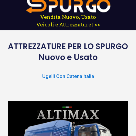
Vendita Nuovo, Usato
Veicoli e Attrezzature | >>
ATTREZZATURE
PER LO SPURGO
Nuovo e Usato
Ugelli Con Catena Italia