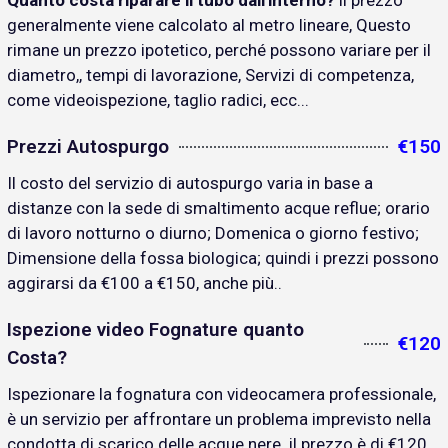
Quanto costa riparare il tubo dall'interno?
il prezzo
generalmente viene calcolato al metro lineare, Questo
rimane un prezzo ipotetico, perché possono variare per il
diametro,, tempi di lavorazione, Servizi di competenza,
come videoispezione, taglio radici, ecc...
Prezzi Autospurgo
€150
Il costo del servizio di autospurgo varia in base a
distanze con la sede di smaltimento acque reflue; orario
di lavoro notturno o diurno; Domenica o giorno festivo;
Dimensione della fossa biologica; quindi i prezzi possono
aggirarsi da €100 a €150, anche più..
Ispezione video Fognature quanto
€120
Costa?
Ispezionare la fognatura con videocamera professionale,
è un servizio per affrontare un problema imprevisto nella
condotta di scarico delle acque nere. il prezzo è di €120..