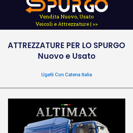
Vendita Nuovo, Usato
Veicoli e Attrezzature | >>
ATTREZZATURE
PER LO SPURGO
Nuovo e Usato
Ugelli Con Catena Italia