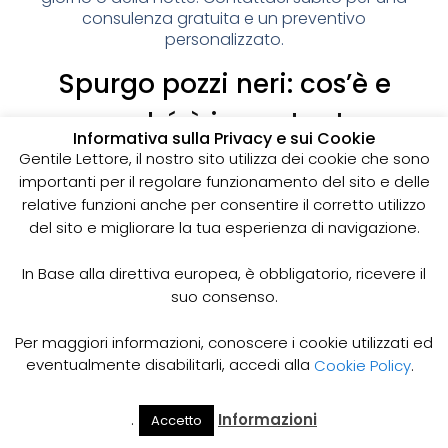
consulenza gratuita e un preventivo
personalizzato.
Spurgo pozzi neri: cos’è e
perché è importante
Informativa sulla Privacy e sui Cookie
I pozzi neri sono delle strutture sotterranee utilizzate
Gentile Lettore, il nostro sito utilizza dei cookie che sono
per la raccolta delle acque reflue domestiche,
importanti per il regolare funzionamento del sito e delle
soprattutto in zone dove non è disponibile un
relative funzioni anche per consentire il corretto utilizzo
sistema di smaltimento delle acque fognarie. Lo
del sito e migliorare la tua esperienza di navigazione.
spurgo dei pozzi neri è un’operazione essenziale
per garantire il corretto funzionamento del sistema
In Base alla direttiva europea, è obbligatorio, ricevere il
e prevenire il rischio di allagamenti, cattivi odori e
suo consenso.
infezioni.
Come funziona lo spurgo dei pozzi neri
Per maggiori informazioni, conoscere i cookie utilizzati ed
Lo spurgo dei pozzi neri viene effettuato mediante
eventualmente disabilitarli, accedi alla
Cookie Policy
.
l’utilizzo di apposite pompe e attrezzature
specifiche, in grado di aspirare e rimuovere le
.
Informazioni
Accetto
acque reflue e i sedimenti accumulati all’interno del
Il Mio
Prezzi
Home
Cerca
Account
Spurgo
pozzo. Il materiale estratto viene poi trasportato in