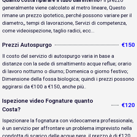
Quanto costa riparare il tubo dall'interno?
il prezzo
generalmente viene calcolato al metro lineare, Questo
rimane un prezzo ipotetico, perché possono variare per il
diametro,, tempi di lavorazione, Servizi di competenza,
come videoispezione, taglio radici, ecc...
Prezzi Autospurgo
€150
Il costo del servizio di autospurgo varia in base a
distanze con la sede di smaltimento acque reflue; orario
di lavoro notturno o diurno; Domenica o giorno festivo;
Dimensione della fossa biologica; quindi i prezzi possono
aggirarsi da €100 a €150, anche più..
Ispezione video Fognature quanto
€120
Costa?
Ispezionare la fognatura con videocamera professionale,
è un servizio per affrontare un problema imprevisto nella
condotta di scarico delle acque nere. il prezzo è di €120..