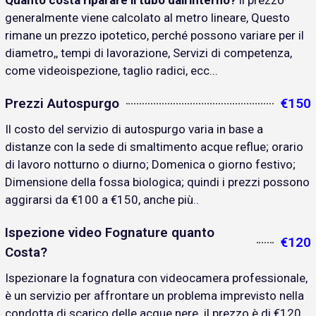
Quanto costa riparare il tubo dall'interno?
il prezzo
generalmente viene calcolato al metro lineare, Questo
rimane un prezzo ipotetico, perché possono variare per il
diametro,, tempi di lavorazione, Servizi di competenza,
come videoispezione, taglio radici, ecc...
Prezzi Autospurgo
€150
Il costo del servizio di autospurgo varia in base a
distanze con la sede di smaltimento acque reflue; orario
di lavoro notturno o diurno; Domenica o giorno festivo;
Dimensione della fossa biologica; quindi i prezzi possono
aggirarsi da €100 a €150, anche più..
Ispezione video Fognature quanto
€120
Costa?
Ispezionare la fognatura con videocamera professionale,
è un servizio per affrontare un problema imprevisto nella
condotta di scarico delle acque nere. il prezzo è di €120..