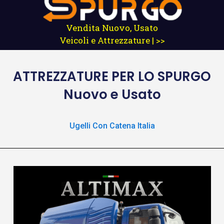
Vendita Nuovo, Usato
Veicoli e Attrezzature | >>
ATTREZZATURE
PER LO SPURGO
Nuovo e Usato
Ugelli Con Catena Italia