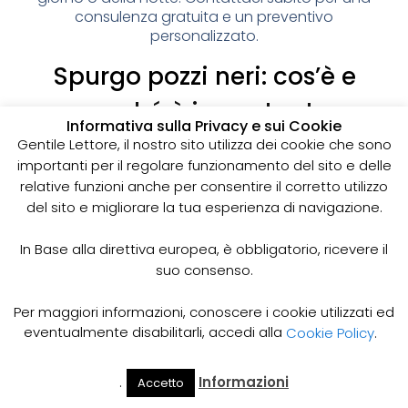
consulenza gratuita e un preventivo
personalizzato.
Spurgo pozzi neri: cos’è e
perché è importante
Informativa sulla Privacy e sui Cookie
I pozzi neri sono delle strutture sotterranee utilizzate
Gentile Lettore, il nostro sito utilizza dei cookie che sono
per la raccolta delle acque reflue domestiche,
importanti per il regolare funzionamento del sito e delle
soprattutto in zone dove non è disponibile un
relative funzioni anche per consentire il corretto utilizzo
sistema di smaltimento delle acque fognarie. Lo
del sito e migliorare la tua esperienza di navigazione.
spurgo dei pozzi neri è un’operazione essenziale
per garantire il corretto funzionamento del sistema
In Base alla direttiva europea, è obbligatorio, ricevere il
e prevenire il rischio di allagamenti, cattivi odori e
suo consenso.
infezioni.
Come funziona lo spurgo dei pozzi neri
Per maggiori informazioni, conoscere i cookie utilizzati ed
Lo spurgo dei pozzi neri viene effettuato mediante
eventualmente disabilitarli, accedi alla
Cookie Policy
.
l’utilizzo di apposite pompe e attrezzature
specifiche, in grado di aspirare e rimuovere le
.
Informazioni
Accetto
acque reflue e i sedimenti accumulati all’interno del
Il Mio
Prezzi
Home
Cerca
Account
Spurgo
pozzo. Il materiale estratto viene poi trasportato in