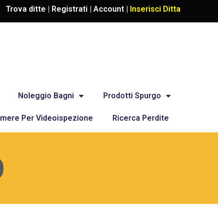
Trova ditte |
Registrati
|
Account
|
Inserisci Ditta
Noleggio Bagni
Prodotti Spurgo
mere Per Videoispezione
Ricerca Perdite