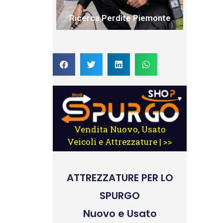
Ricerca Perdite Piemonte
Vendita Nuovo, Usato
Veicoli e Attrezzature | >>
ATTREZZATURE
PER LO
SPURGO
Nuovo e Usato