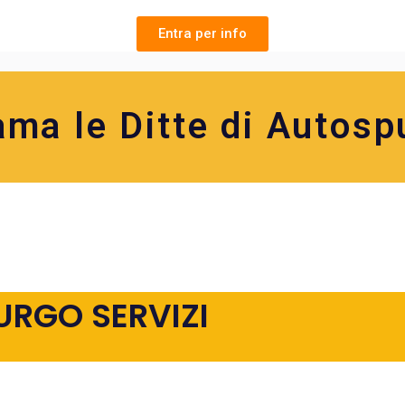
Entra per info
ama le Ditte di Autosp
URGO SERVIZI