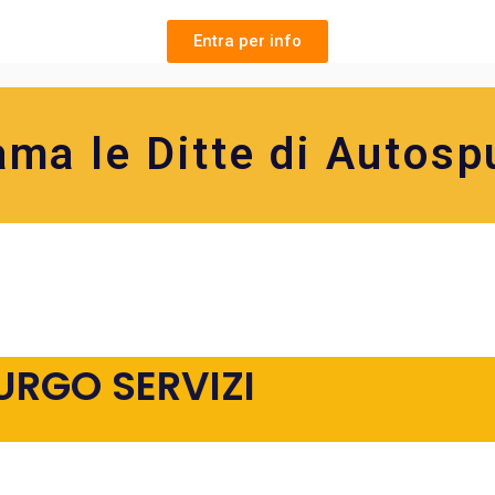
Entra per info
ama le Ditte di Autosp
URGO SERVIZI