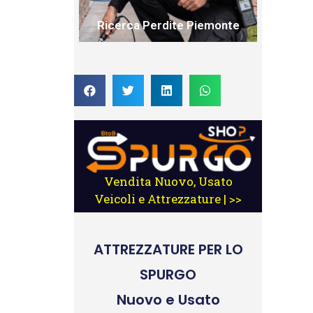
Ricerca Perdite Piemonte
Vendita Nuovo, Usato
Veicoli e Attrezzature | >>
ATTREZZATURE
PER LO
SPURGO
Nuovo e Usato