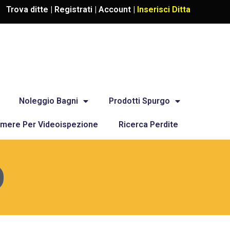
Trova ditte |
Registrati
|
Account
|
Inserisci Ditta
Noleggio Bagni
Prodotti Spurgo
mere Per Videoispezione
Ricerca Perdite