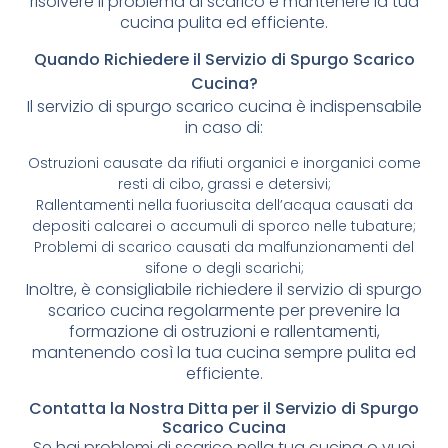
risolvere il problema di scarico e mantenere la tua
cucina pulita ed efficiente.
Quando Richiedere il Servizio di Spurgo Scarico
Cucina?
Il servizio di spurgo scarico cucina è indispensabile
in caso di:
Ostruzioni causate da rifiuti organici e inorganici come
resti di cibo, grassi e detersivi;
Rallentamenti nella fuoriuscita dell’acqua causati da
depositi calcarei o accumuli di sporco nelle tubature;
Problemi di scarico causati da malfunzionamenti del
sifone o degli scarichi;
Inoltre, è consigliabile richiedere il servizio di spurgo
scarico cucina regolarmente per prevenire la
formazione di ostruzioni e rallentamenti,
mantenendo così la tua cucina sempre pulita ed
efficiente.
Contatta la Nostra Ditta per il Servizio di Spurgo
Scarico Cucina
Se hai problemi di scarico nella tua cucina o vuoi