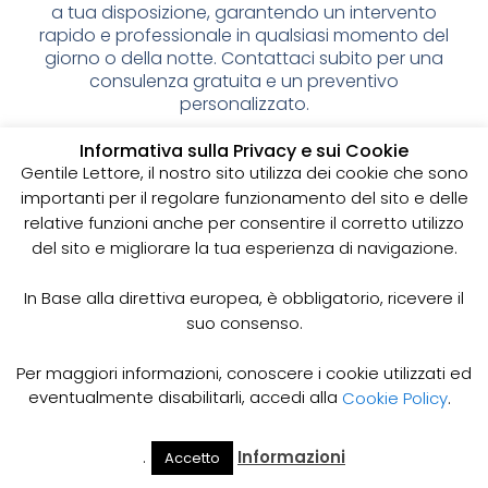
a tua disposizione, garantendo un intervento
rapido e professionale in qualsiasi momento del
giorno o della notte. Contattaci subito per una
consulenza gratuita e un preventivo
personalizzato.
Spurgo pozzi neri: cos’è e
Informativa sulla Privacy e sui Cookie
Gentile Lettore, il nostro sito utilizza dei cookie che sono
perché è importante
importanti per il regolare funzionamento del sito e delle
relative funzioni anche per consentire il corretto utilizzo
I pozzi neri sono delle strutture sotterranee utilizzate
del sito e migliorare la tua esperienza di navigazione.
per la raccolta delle acque reflue domestiche,
soprattutto in zone dove non è disponibile un
sistema di smaltimento delle acque fognarie. Lo
In Base alla direttiva europea, è obbligatorio, ricevere il
spurgo dei pozzi neri è un’operazione essenziale
suo consenso.
per garantire il corretto funzionamento del sistema
e prevenire il rischio di allagamenti, cattivi odori e
Per maggiori informazioni, conoscere i cookie utilizzati ed
infezioni.
eventualmente disabilitarli, accedi alla
Cookie Policy
.
Come funziona lo spurgo dei pozzi neri
Lo spurgo dei pozzi neri viene effettuato mediante
.
Informazioni
Accetto
Il Mio
Prezzi
Home
Cerca
l’utilizzo di apposite pompe e attrezzature
Account
Spurgo