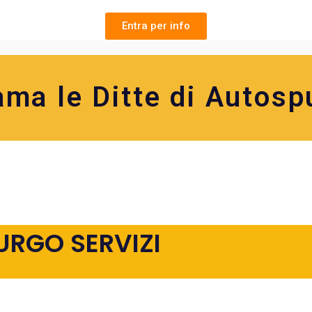
Entra per info
ama le Ditte di Autosp
URGO SERVIZI