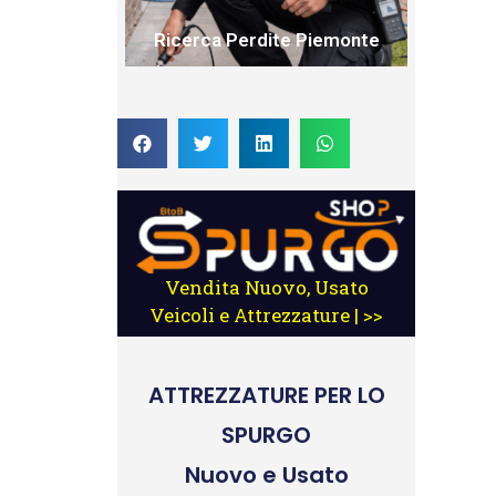
Ricerca Perdite Piemonte
Vendita Nuovo, Usato
Veicoli e Attrezzature | >>
ATTREZZATURE
PER LO
SPURGO
Nuovo e Usato