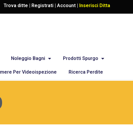
Trova ditte |
Registrati
|
Account
|
Inserisci Ditta
Noleggio Bagni
Prodotti Spurgo
mere Per Videoispezione
Ricerca Perdite