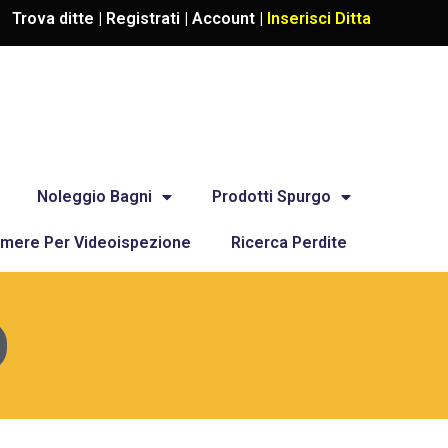
Trova ditte |
Registrati
|
Account
|
Inserisci Ditta
Noleggio Bagni
Prodotti Spurgo
mere Per Videoispezione
Ricerca Perdite