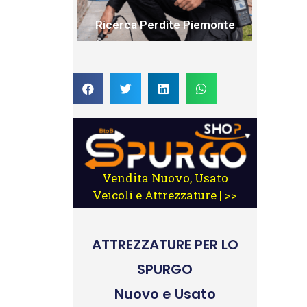
Ricerca Perdite Piemonte
Vendita Nuovo, Usato
Veicoli e Attrezzature | >>
ATTREZZATURE
PER LO
SPURGO
Nuovo e Usato