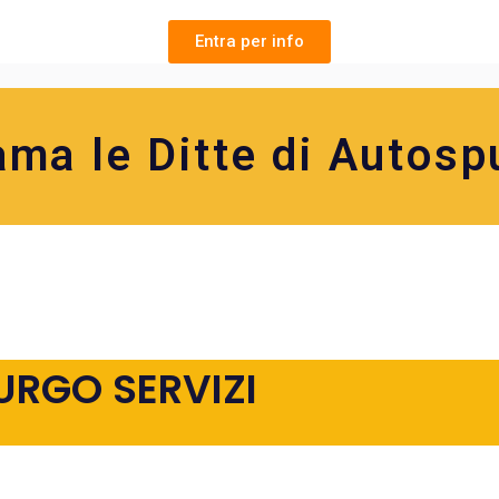
Entra per info
ama le Ditte di Autosp
URGO SERVIZI