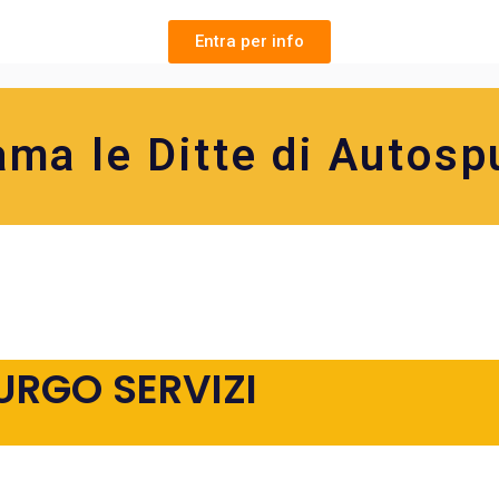
Entra per info
ama le Ditte di Autosp
URGO SERVIZI