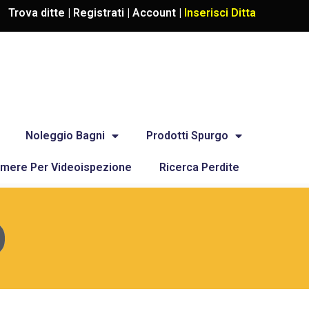
Trova ditte |
Registrati
|
Account
|
Inserisci Ditta
Noleggio Bagni
Prodotti Spurgo
mere Per Videoispezione
Ricerca Perdite