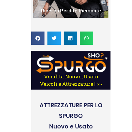
Ricerca Perdite Piemonte
Vendita Nuovo, Usato
Veicoli e Attrezzature | >>
ATTREZZATURE
PER LO
SPURGO
Nuovo e Usato