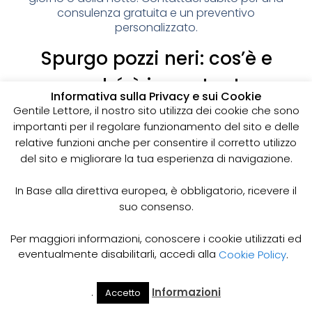
consulenza gratuita e un preventivo
personalizzato.
Spurgo pozzi neri: cos’è e
perché è importante
Informativa sulla Privacy e sui Cookie
I pozzi neri sono delle strutture sotterranee utilizzate
Gentile Lettore, il nostro sito utilizza dei cookie che sono
per la raccolta delle acque reflue domestiche,
importanti per il regolare funzionamento del sito e delle
soprattutto in zone dove non è disponibile un
relative funzioni anche per consentire il corretto utilizzo
sistema di smaltimento delle acque fognarie. Lo
del sito e migliorare la tua esperienza di navigazione.
spurgo dei pozzi neri è un’operazione essenziale
per garantire il corretto funzionamento del sistema
In Base alla direttiva europea, è obbligatorio, ricevere il
e prevenire il rischio di allagamenti, cattivi odori e
suo consenso.
infezioni.
Come funziona lo spurgo dei pozzi neri
Per maggiori informazioni, conoscere i cookie utilizzati ed
Lo spurgo dei pozzi neri viene effettuato mediante
eventualmente disabilitarli, accedi alla
Cookie Policy
.
l’utilizzo di apposite pompe e attrezzature
specifiche, in grado di aspirare e rimuovere le
.
Informazioni
Accetto
acque reflue e i sedimenti accumulati all’interno del
Il Mio
Prezzi
Home
Cerca
Account
Spurgo
pozzo. Il materiale estratto viene poi trasportato in