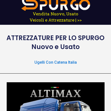
Vendita Nuovo, Usato
Veicoli e Attrezzature | >>
ATTREZZATURE
PER LO SPURGO
Nuovo e Usato
Ugelli Con Catena Italia