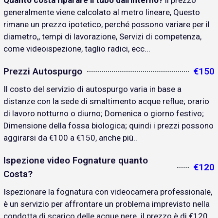
Quanto costa riparare il tubo dall'interno?
il prezzo
generalmente viene calcolato al metro lineare, Questo
rimane un prezzo ipotetico, perché possono variare per il
diametro,, tempi di lavorazione, Servizi di competenza,
come videoispezione, taglio radici, ecc...
Prezzi Autospurgo
€150
Il costo del servizio di autospurgo varia in base a
distanze con la sede di smaltimento acque reflue; orario
di lavoro notturno o diurno; Domenica o giorno festivo;
Dimensione della fossa biologica; quindi i prezzi possono
aggirarsi da €100 a €150, anche più..
Ispezione video Fognature quanto
€120
Costa?
Ispezionare la fognatura con videocamera professionale,
è un servizio per affrontare un problema imprevisto nella
condotta di scarico delle acque nere. il prezzo è di €120..