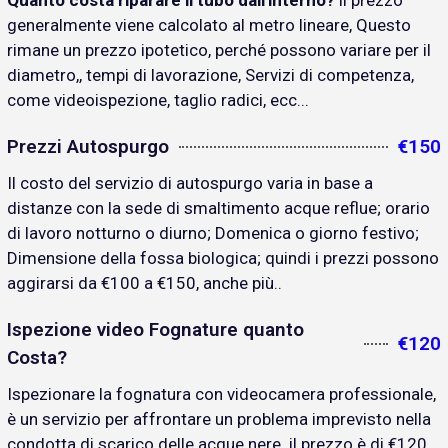
Quanto costa riparare il tubo dall'interno?
il prezzo
generalmente viene calcolato al metro lineare, Questo
rimane un prezzo ipotetico, perché possono variare per il
diametro,, tempi di lavorazione, Servizi di competenza,
come videoispezione, taglio radici, ecc...
Prezzi Autospurgo
€150
Il costo del servizio di autospurgo varia in base a
distanze con la sede di smaltimento acque reflue; orario
di lavoro notturno o diurno; Domenica o giorno festivo;
Dimensione della fossa biologica; quindi i prezzi possono
aggirarsi da €100 a €150, anche più..
Ispezione video Fognature quanto
€120
Costa?
Ispezionare la fognatura con videocamera professionale,
è un servizio per affrontare un problema imprevisto nella
condotta di scarico delle acque nere. il prezzo è di €120..