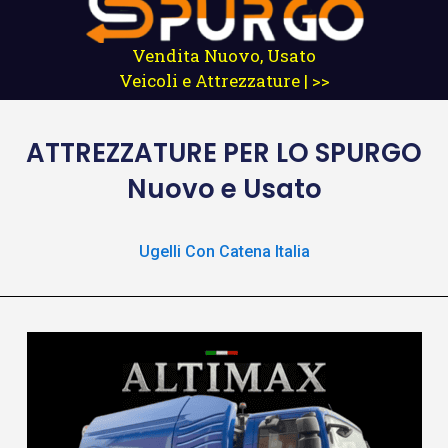
Vendita Nuovo, Usato
Veicoli e Attrezzature | >>
ATTREZZATURE
PER LO SPURGO
Nuovo e Usato
Ugelli Con Catena Italia