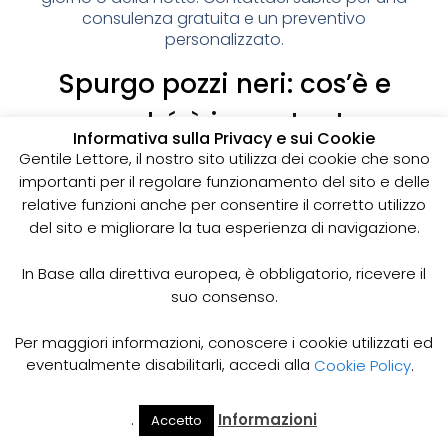
consulenza gratuita e un preventivo
personalizzato.
Spurgo pozzi neri: cos’è e
perché è importante
Informativa sulla Privacy e sui Cookie
I pozzi neri sono delle strutture sotterranee utilizzate
Gentile Lettore, il nostro sito utilizza dei cookie che sono
per la raccolta delle acque reflue domestiche,
importanti per il regolare funzionamento del sito e delle
soprattutto in zone dove non è disponibile un
relative funzioni anche per consentire il corretto utilizzo
sistema di smaltimento delle acque fognarie. Lo
del sito e migliorare la tua esperienza di navigazione.
spurgo dei pozzi neri è un’operazione essenziale
per garantire il corretto funzionamento del sistema
In Base alla direttiva europea, è obbligatorio, ricevere il
e prevenire il rischio di allagamenti, cattivi odori e
suo consenso.
infezioni.
Come funziona lo spurgo dei pozzi neri
Per maggiori informazioni, conoscere i cookie utilizzati ed
Lo spurgo dei pozzi neri viene effettuato mediante
eventualmente disabilitarli, accedi alla
Cookie Policy
.
l’utilizzo di apposite pompe e attrezzature
specifiche, in grado di aspirare e rimuovere le
.
Informazioni
Accetto
acque reflue e i sedimenti accumulati all’interno del
Il Mio
Prezzi
Home
Cerca
Account
Spurgo
pozzo. Il materiale estratto viene poi trasportato in