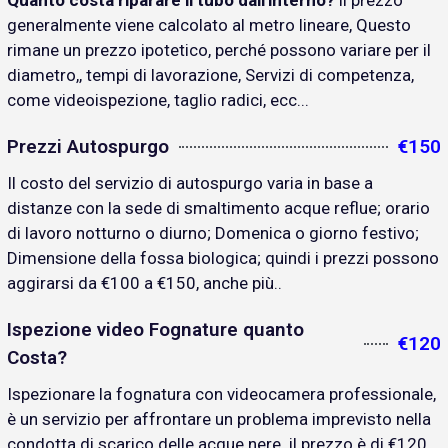
Quanto costa riparare il tubo dall'interno?
il prezzo
generalmente viene calcolato al metro lineare, Questo
rimane un prezzo ipotetico, perché possono variare per il
diametro,, tempi di lavorazione, Servizi di competenza,
come videoispezione, taglio radici, ecc...
Prezzi Autospurgo
€150
Il costo del servizio di autospurgo varia in base a
distanze con la sede di smaltimento acque reflue; orario
di lavoro notturno o diurno; Domenica o giorno festivo;
Dimensione della fossa biologica; quindi i prezzi possono
aggirarsi da €100 a €150, anche più..
Ispezione video Fognature quanto
€120
Costa?
Ispezionare la fognatura con videocamera professionale,
è un servizio per affrontare un problema imprevisto nella
condotta di scarico delle acque nere. il prezzo è di €120..