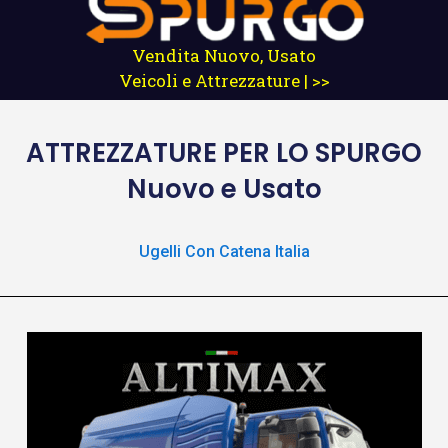
Vendita Nuovo, Usato
Veicoli e Attrezzature | >>
ATTREZZATURE
PER LO SPURGO
Nuovo e Usato
Ugelli Con Catena Italia