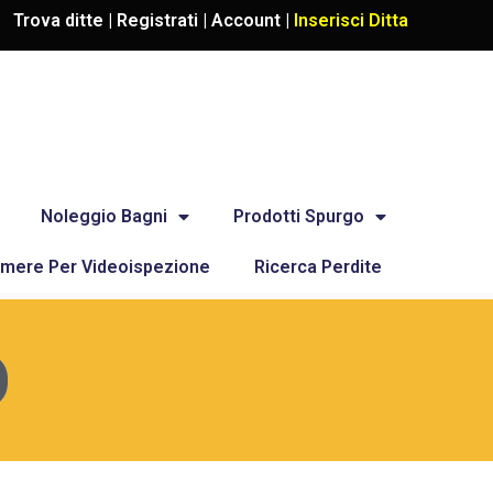
Trova ditte |
Registrati
|
Account
|
Inserisci Ditta
Noleggio Bagni
Prodotti Spurgo
mere Per Videoispezione
Ricerca Perdite