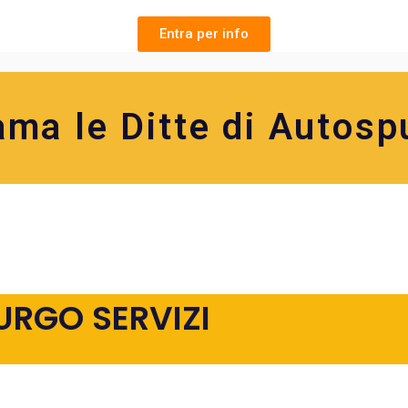
Entra per info
ama le Ditte di Autosp
URGO SERVIZI