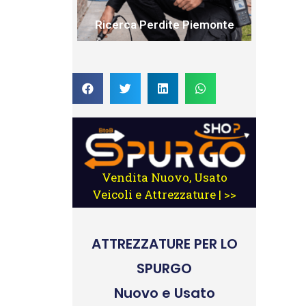
Ricerca Perdite Piemonte
Vendita Nuovo, Usato
Veicoli e Attrezzature | >>
ATTREZZATURE
PER LO
SPURGO
Nuovo e Usato